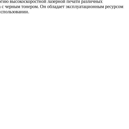
огию высокоскоростной лазерной печати различных
а с черным тонером. Он обладает эксплуатационным ресурсом
использовании.