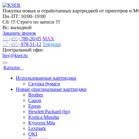
Покупка новых и отработанных картриджей от принтеров и М
Пн–ПТ: 10:00–19:00
Сб: !!! Строго по записи !!!
Вс: выходной
Заказать звонок
+7 (495)
780-20-05
MAX
+7 (495)
978-51-12
Telegram
Центральный офис
buy@kser.ru
Каталог
Использованные картриджи
Скупка бумаги
Новые оригинальные картриджи
Brother
Canon
Epson
Hewlett Packard (hp)
Konica Minolta
Kyocera Mita
Lexmark
OKI