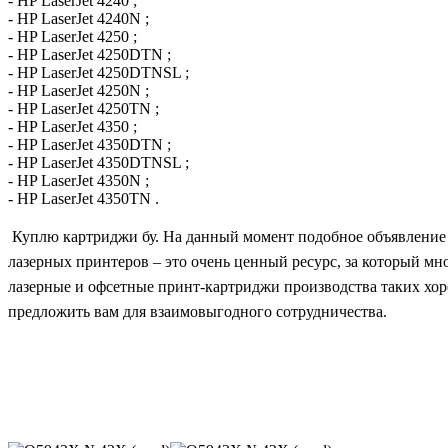
- HP LaserJet 4240 ;
- HP LaserJet 4240N ;
- HP LaserJet 4250 ;
- HP LaserJet 4250DTN ;
- HP LaserJet 4250DTNSL ;
- HP LaserJet 4250N ;
- HP LaserJet 4250TN ;
- HP LaserJet 4350 ;
- HP LaserJet 4350DTN ;
- HP LaserJet 4350DTNSL ;
- HP LaserJet 4350N ;
- HP LaserJet 4350TN .
Куплю картриджи бу
. На данный момент подобное объявление 
лазерных принтеров – это очень ценный ресурс, за который мн
лазерные и офсетные принт-картриджи производства таких хо
предложить вам для взаимовыгодного сотрудничества.