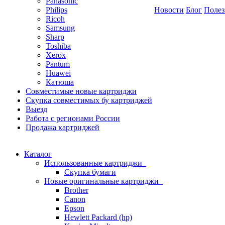
Panasonic
Philips
Новости
Блог
Полез
Ricoh
Samsung
Sharp
Toshiba
Xerox
Pantum
Huawei
Катюша
Совместимые новые картриджи
Скупка совместимых бу картриджей
Выезд
Работа с регионами России
Продажа картриджей
Каталог
Использованные картриджи
Скупка бумаги
Новые оригинальные картриджи
Brother
Canon
Epson
Hewlett Packard (hp)