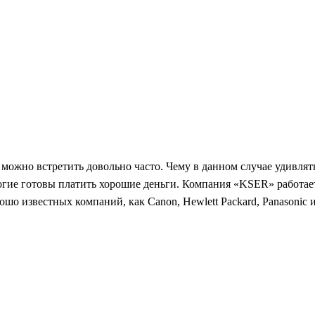
можно встретить довольно часто. Чему в данном случае удивля
огие готовы платить хорошие деньги. Компания «
KSER
» работае
рошо известных компаний, как
Canon
, Hewlett Packard,
Panasonic