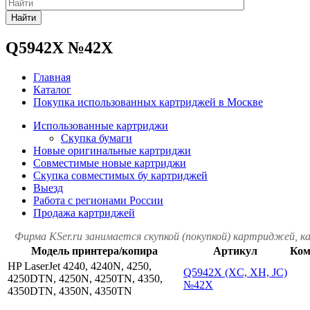
Найти
Q5942X №42X
Главная
Каталог
Покупка использованных картриджей в Москве
Использованные картриджи
Скупка бумаги
Новые оригинальные картриджи
Совместимые новые картриджи
Скупка совместимых бу картриджей
Выезд
Работа с регионами России
Продажа картриджей
Фирма KSer.ru занимается скупкой (покупкой) картриджей, 
Модель принтера/копира
Артикул
Ком
HP LaserJet 4240, 4240N, 4250,
Q5942X (XC, XH, JC)
4250DTN, 4250N, 4250TN, 4350,
№42X
4350DTN, 4350N, 4350TN