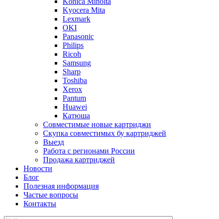
Konica Minolta
Kyocera Mita
Lexmark
OKI
Panasonic
Philips
Ricoh
Samsung
Sharp
Toshiba
Xerox
Pantum
Huawei
Катюша
Совместимые новые картриджи
Скупка совместимых бу картриджей
Выезд
Работа с регионами России
Продажа картриджей
Новости
Блог
Полезная информация
Частые вопросы
Контакты