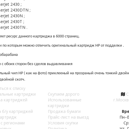
erJet 2430 ;
serJet 2430DTN ;
erJet 2430N ;
erJet 2430T ;
serJet 2430TN .
яет ресурс данного картриджа в 6000 страниц.
 по которым можно отличить оригинальный картридж HP от подделки .
тобарабана
с обоих сторон без сделов выдавливания
ьный чип HP ( как на фото) приклееный на прозраный очень тонкий двойн
двойной скотч.
ться к списку
альные картриджи
Скупаем дорого
С
а картриджей
Использованные
г.Москв
картриджи
 б/у картриджей
Продажа бумаги
Вр
картридж
Прайс-лист на выезд
Пн–В
 с регионами
Условия скупки
Ср
 новых
Политика
Чт–П