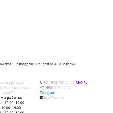
ой скотч. На подделке чип клеят обычно на белый
хема проезда
+7 (495)
780-20-05
MAX
а, Новопесчаная,
+7 (495)
978-51-12
дом 7
Telegram
емя работы:
buy@kser.ru
т: 10:00–19:00
: 10:00–19:00
т: 10:00–19:00