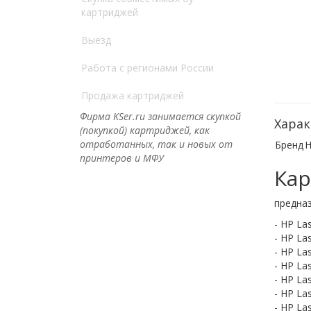
картриджей
Выезд
Работа с регионами России
Продажа картриджей
Фирма KSer.ru занимается скупкой
Харак
(покупкой) картриджей, как
отработанных, так и новых от
Бренд
H
принтеров и МФУ
Кар
предна
- HP Las
- HP Las
- HP Las
- HP Las
- HP Las
- HP La
- HP Las