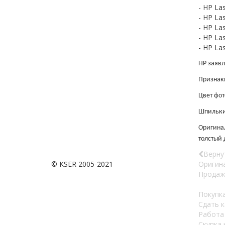
- HP Las
- HP La
- HP Las
- HP Las
- HP La
HP заявл
Признаки
Цвет фо
Шпильки 
Оригинал
толстый 
Верну
© KSER 2005-2021
Оригин
Продаж
Покупка
Сдать 
Работа
Скупка