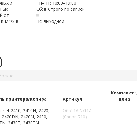
овых и
Пн–ПТ: 10:00–19:00
нных
Сб: !!! Строго по записи
й от
!!!
 и МФУ в
Вс: выходной
)
Москве
Комплект
*
ь принтера/копира
Артикул
цена
erJet 2410, 2410N, 2420,
Q6511A №11A
-
 2420DN, 2420N, 2430,
(Canon 710)
TN, 2430T, 2430TN