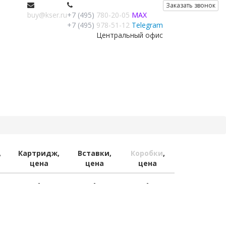
Заказать звонок
buy@kser.ru
+7 (495)
780-20-05
MAX
+7 (495)
978-51-12
Telegram
Центральный офис
,
Картридж,
Вставки,
Коробки
,
цена
цена
цена
-
-
-