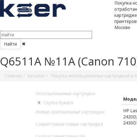
Покупка н
отработа
картридже
принтеров
Москве
Найти
Q6511A №11A (Canon 710
Главная
Каталог
Покупка использованных картриджей в 
Использованные картриджи
Модел
Скупка бумаги
HP Las
Новые оригинальные картриджи
2420D,
2430D
Совместимые новые картриджи
Скупка совместимых бу