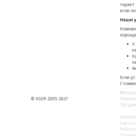
теряет 
если он
Наши 
Компа
хорошу
У
п
К
о
А
Если ус
Стоимо
Верну
© KSER 2005-2021
Оригин
Продаж
Покупка
Сдать 
Работа
Скупка