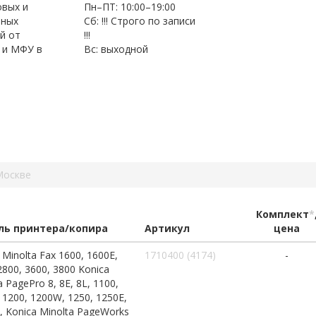
овых и
Пн–ПТ: 10:00–19:00
нных
Сб: !!! Строго по записи
й от
!!!
 и МФУ в
Вс: выходной
Москве
Комплект
*
ь принтера/копира
Артикул
цена
 Minolta Fax 1600, 1600E,
1710400 (4174)
-
2800, 3600, 3800 Konica
a PagePro 8, 8E, 8L, 1100,
 1200, 1200W, 1250, 1250E,
 Konica Minolta PageWorks