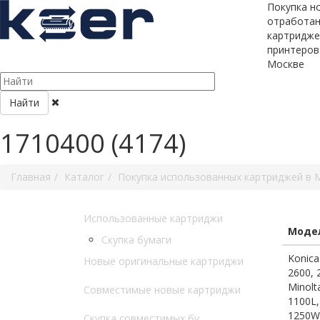
Покупка н
отработа
картридже
принтеров
Москве
Найти
1710400 (4174)
Главная
Каталог
Покупка использованных картриджей в 
Использованные картриджи
Модел
Скупка бумаги
Konica
Новые оригинальные картриджи
2600, 
Minolt
Совместимые новые картриджи
1100L,
1250W,
Скупка совместимых бу