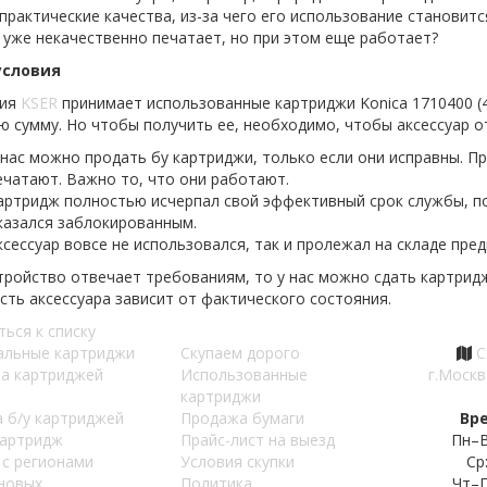
практические качества, из-за чего его использование становит
 уже некачественно печатает, но при этом еще работает?
условия
ния
KSER
принимает использованные картриджи Konica 1710400 (41
ю сумму. Но чтобы получить ее, необходимо, чтобы аксессуар 
 нас можно продать бу картриджи, только если они исправны. Пр
ечатают. Важно то, что они работают.
артридж полностью исчерпал свой эффективный срок службы, по
казался заблокированным.
ксессуар вовсе не использовался, так и пролежал на складе пред
тройство отвечает требованиям, то у нас можно сдать картрид
сть аксессуара зависит от фактического состояния.
ться к списку
альные картриджи
Скупаем дорого
С
а картриджей
Использованные
г.Москв
картриджи
 б/у картриджей
Продажа бумаги
Вр
картридж
Прайс-лист на выезд
Пн–В
 с регионами
Условия скупки
Ср
 новых
Политика
Чт–П