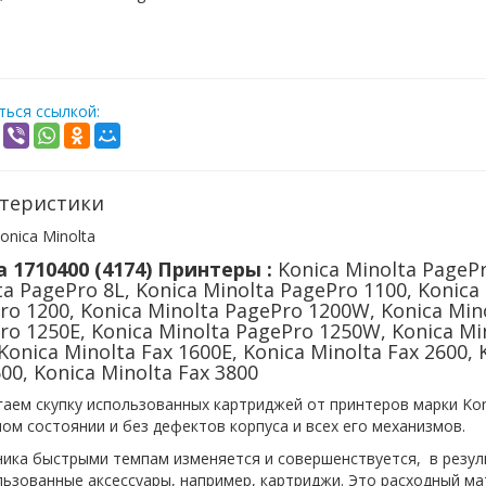
ься ссылкой:
теристики
onica Minolta
a 1710400 (4174) Принтеры :
Konica Minolta PagePr
ta PagePro 8L, Konica Minolta PagePro 1100, Konica
ro 1200, Konica Minolta PagePro 1200W, Konica Mino
ro 1250E, Konica Minolta PagePro 1250W, Konica Mi
Konica Minolta Fax 1600E, Konica Minolta Fax 2600, 
00, Konica Minolta Fax 3800
аем скупку использованных картриджей от принтеров марки Koni
ом состоянии и без дефектов корпуса и всех его механизмов.
ника быстрыми темпам изменяется и совершенствуется, в резул
ьзованные аксессуары, например, картриджи. Это расходный ма