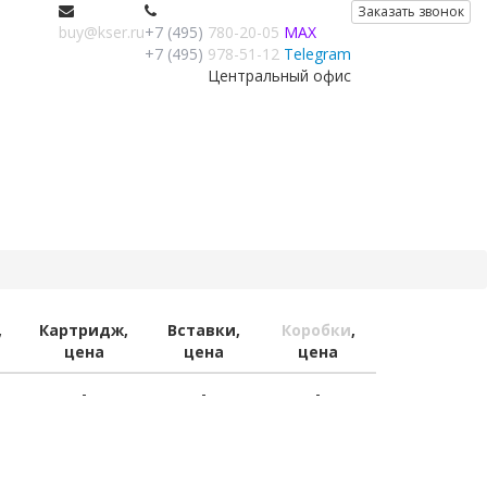
Заказать звонок
buy@kser.ru
+7 (495)
780-20-05
MAX
+7 (495)
978-51-12
Telegram
Центральный офис
,
Картридж,
Вставки,
Коробки
,
цена
цена
цена
-
-
-