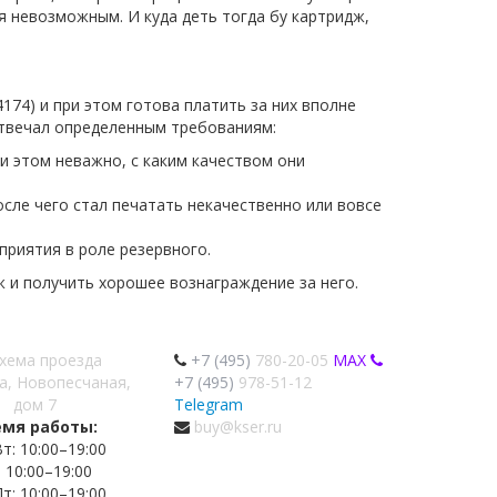
ся невозможным. И куда деть тогда бу картридж,
74) и при этом готова платить за них вполне
отвечал определенным требованиям:
и этом неважно, с каким качеством они
сле чего стал печатать некачественно или вовсе
приятия в роле резервного.
ж и получить хорошее вознаграждение за него.
хема проезда
+7 (495)
780-20-05
MAX
а, Новопесчаная,
+7 (495)
978-51-12
дом 7
Telegram
емя работы:
buy@kser.ru
т: 10:00–19:00
: 10:00–19:00
т: 10:00–19:00