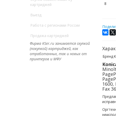
8
картриджей
Выезд
Работа с регионами России
Поделит
Продажа картриджей
Фирма KSer.ru занимается скупкой
Харак
(покупкой) картриджей, как
отработанных, так и новых от
Бренд
K
принтеров и МФУ
Konic
Minol
PageP
PageP
1600, 
Fax 36
Предлаг
исправн
Оргтех
неиспол