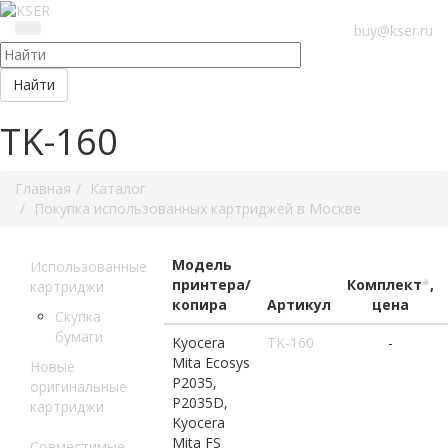
buy@kser.ru
Найти
TK-160
Главная
Каталог
Покупка использованных картриджей в Москве
Модель
Использованные
принтера/
Комплект
*
,
картриджи
копира
Артикул
цена
Скупка
бумаги
Kyocera
TK-160
-
Mita Ecosys
Новые
P2035,
оригинальные
P2035D,
картриджи
Kyocera
Mita FS
Совместимые