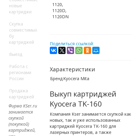
1120,
новые
1120D,
картриджи
1120DN
Скупка
совместимых
бу
картриджей
Поделиться ссылкой:
Выезд
Работа с
Характеристики
регионами
России
Бренд
Kyocera Mita
Продажа
Выкуп картриджей
картриджей
Kyocera TK-160
Фирма KSer.ru
занимается
Компания Kser занимается скупкой как
скупкой
новых, так и уже использованных
(покупкой)
картриджей Kyocera TK-160 для
картриджей,
лазерных принтеров, а также