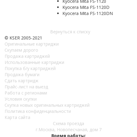
Kyocera Mita FS-1120
Kyocera Mita FS-1120D
Kyocera Mita FS-1120DN
Вернуться к списку
© KSER 2005-2021
Оригинальные картриджи
Скупаем дорого
Продажа картриджей
Использованные картриджи
Покупка б/у картриджей
Продажа бумаги
Сдать картридж
Прайс-лист на выезд
Работа с регионами
Условия скупки
Скупка новых оригинальных картриджей
Политика конфиденциальности
Карта сайта
Схема проезда
г.Москва, Новопесчаная, дом 7
Время работы: