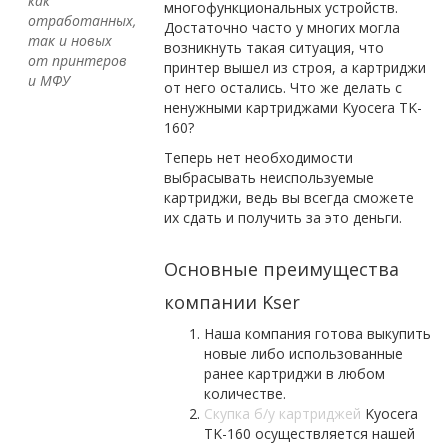
как
многофункциональных устройств.
отработанных,
Достаточно часто у многих могла
так и новых
возникнуть такая ситуация, что
от принтеров
принтер вышел из строя, а картриджи
и МФУ
от него остались. Что же делать с
ненужными картриджами Kyocera TK-
160?
Теперь нет необходимости
выбрасывать неиспользуемые
картриджи, ведь вы всегда сможете
их сдать и получить за это деньги.
Основные преимущества
компании Kser
Наша компания готова выкупить
новые либо использованные
ранее картриджи в любом
количестве.
Скупка б/у картриджей
Kyocera
TK-160 осуществляется нашей