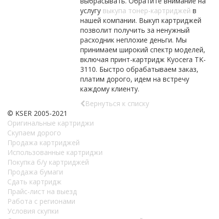
выбрасывать. Обратите внимание на
услугу
выкупа тонер-картриджей
в
нашей компании. Выкуп картриджей
позволит получить за ненужный
расходник неплохие деньги. Мы
принимаем широкий спектр моделей,
включая принт-картридж
Kyocera
TK
-
3110. Быстро обрабатываем заказ,
платим дорого, идем на встречу
каждому клиенту.
Вернуться к списку
© KSER 2005-2021
Оригинальные картриджи
Скупаем дорого
Продажа картриджей
Использованные картриджи
Покупка б/у картриджей
Продажа бумаги
Сдать картридж
Прайс-лист на выезд
Работа с регионами
Условия скупки