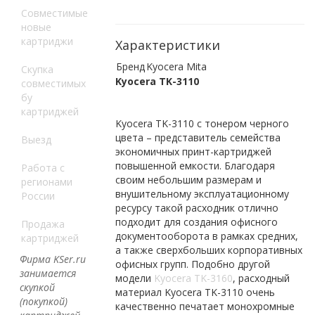
Совместимые
новые
картриджи
Характеристики
Бренд
Kyocera Mita
Скупка
Kyocera
TK
-3110
совместимых
бу
картриджей
Kyocera
TK
-3110 с тонером черного
цвета – представитель семейства
Выезд
экономичных принт-картриджей
повышенной емкости. Благодаря
Работа с
своим небольшим размерам и
регионами
внушительному эксплуатационному
России
ресурсу такой расходник отлично
подходит для создания офисного
Продажа
документооборота в рамках средних,
картриджей
а также сверхбольших корпоративных
Фирма KSer.ru
офисных групп. Подобно другой
занимается
модели
Kyocera
TK
-3160
, расходный
скупкой
материал
Kyocera
TK
-3110 очень
(покупкой)
качественно печатает монохромные