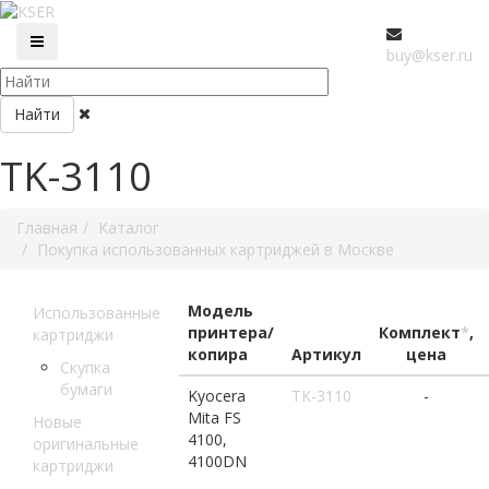
buy@kser.ru
Найти
TK-3110
Главная
Каталог
Покупка использованных картриджей в Москве
Модель
Использованные
принтера/
Комплект
*
,
картриджи
копира
Артикул
цена
Скупка
бумаги
Kyocera
TK-3110
-
Mita FS
Новые
4100,
оригинальные
4100DN
картриджи