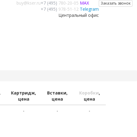
buy@kser.ru
+7 (495)
780-20-05
MAX
Заказать звонок
+7 (495)
978-51-12
Telegram
Центральный офис
,
Картридж,
Вставки,
Коробки
,
цена
цена
цена
-
-
-