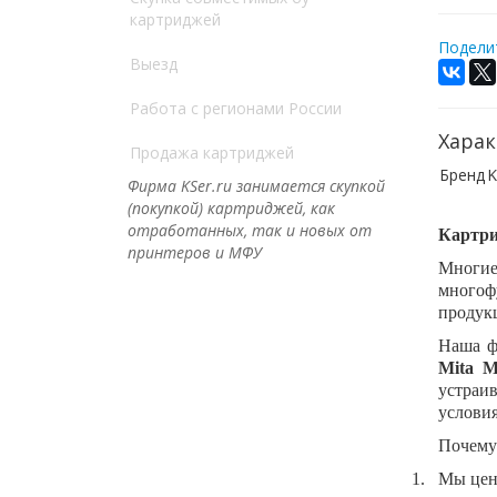
картриджей
Поделит
Выезд
Работа с регионами России
Харак
Продажа картриджей
Бренд
K
Фирма KSer.ru занимается скупкой
(покупкой) картриджей, как
отработанных, так и новых от
Картри
принтеров и МФУ
Многи
многоф
продукц
Наша ф
Mita M
устраи
условия
Почему
1.
Мы цен