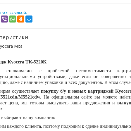
ься ссылкой:
теристики
yocera Mita
дж Kyocera TK-5220K
е сталкивались с проблемой несовместимости карт
ункциональными устройствами, даже если он совершенно н
ию, даже с наличием упаковки и всех документов. В этом случ
ирма осуществляет
покупку б/у и новых картриджей
Kyocer
5521cdn/M5521cdw.
На официальном сайте вы можете найти 
вает цена, мы готовы выслушать ваши предложения и
выкуп
х.
 выбирают нашу компанию
им каждого клиента, поэтому подходим к сделке индивидуально