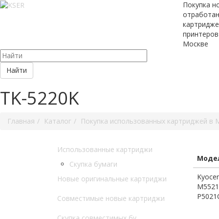
Покупка н
отработа
картридже
принтеров
Москве
Найти
TK-5220K
Главная
Каталог
Покупка использованных картриджей в 
Использованные картриджи
Модел
Скупка бумаги
Kyocer
Новые оригинальные картриджи
M5521
P5021
Совместимые новые картриджи
Скупка совместимых бу