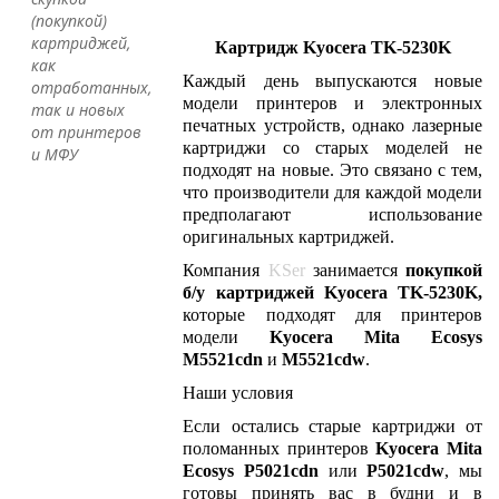
(покупкой)
картриджей,
Картридж Kyocera TK-5230K
как
Каждый день выпускаются новые
отработанных,
модели принтеров и электронных
так и новых
печатных устройств, однако лазерные
от принтеров
картриджи со старых моделей не
и МФУ
подходят на новые. Это связано с тем,
что производители для каждой модели
предполагают использование
оригинальных картриджей.
Компания
KSer
занимается
покупкой
б/у картриджей
Kyocera TK-5230K,
которые подходят для принтеров
модели
Kyocera Mita Ecosys
M5521cdn
и
M5521cdw
.
Наши условия
Если остались старые картриджи от
поломанных принтеров
Kyocera Mita
Ecosys P5021cdn
или
P5021cdw
, мы
готовы принять вас в будни и в