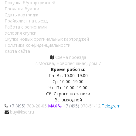
Покупка б/у картриджей
Продажа бумаги
Сдать картридж
Прайс-лист на выезд
Работа с регионами
Условия скупки
Скупка новых оригинальных картриджей
Политика конфиденциальности
Карта сайта
Схема проезда
г.Москва, Новопесчаная, дом 7
Время работы:
Пн–Вт: 10:00–19:00
Ср: 10:00–19:00
Чт–Пт: 10:00–19:00
Сб: Строго по записи
Вс: выходной
+7 (495)
780-20-05
MAX
+7 (495)
978-51-12
Telegram
buy@kser.ru