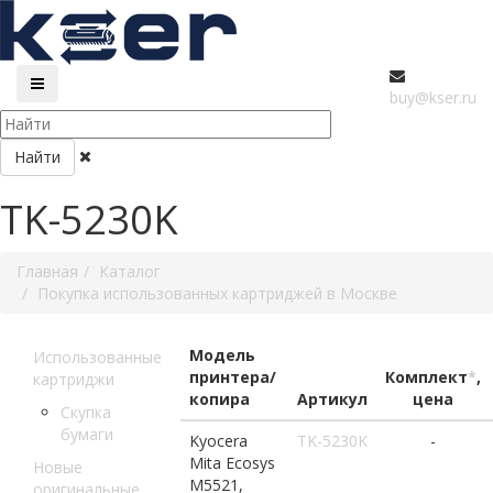
buy@kser.ru
Найти
TK-5230K
Главная
Каталог
Покупка использованных картриджей в Москве
Модель
Использованные
принтера/
Комплект
*
,
картриджи
копира
Артикул
цена
Скупка
бумаги
Kyocera
TK-5230K
-
Mita Ecosys
Новые
M5521,
оригинальные