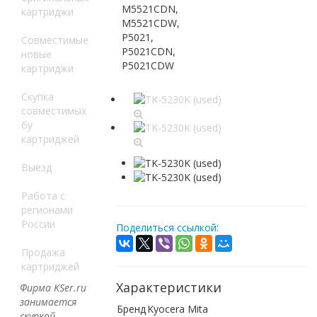
M5521CDN,
картриджи
M5521CDW,
P5021,
Совместимые
P5021CDN,
новые
P5021CDW
картриджи
Скупка
совместимых
бу
картриджей
Выезд
Работа с
регионами
России
Поделиться ссылкой:
Продажа
картриджей
Характеристики
Фирма KSer.ru
занимается
Бренд
Kyocera Mita
скупкой