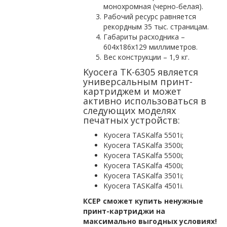
монохромная (черно-белая).
Рабочий ресурс равняется
рекордным 35 тыс. страницам.
Габариты расходника –
604х186х129 миллиметров.
Вес конструкции – 1,9 кг.
Kyocera TK-6305 является
универсальным принт-
картриджем и может
активно использоваться в
следующих моделях
печатных устройств:
Kyocera TASKalfa 5501i;
Kyocera TASKalfa 3500i;
Kyocera TASKalfa 5500i;
Kyocera TASKalfa 4500i;
Kyocera TASKalfa 3501i;
Kyocera TASKalfa 4501i.
КСЕР сможет купить ненужные
принт-картриджи на
максимально выгодных условиях!