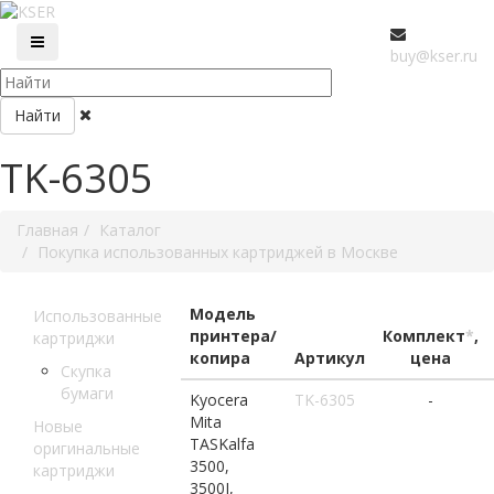
buy@kser.ru
Найти
TK-6305
Главная
Каталог
Покупка использованных картриджей в Москве
Модель
Использованные
принтера/
Комплект
*
,
картриджи
копира
Артикул
цена
Скупка
бумаги
Kyocera
TK-6305
-
Mita
Новые
TASKalfa
оригинальные
3500,
картриджи
3500I,