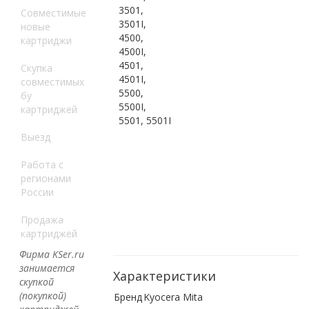
3501,
Совместимые
3501I,
новые
4500,
картриджи
4500I,
4501,
Скупка
4501I,
совместимых
5500,
бу
5500I,
картриджей
5501, 5501I
Выезд
Работа с
регионами
России
Продажа
картриджей
Фирма KSer.ru
занимается
Характеристики
скупкой
(покупкой)
Бренд
Kyocera Mita