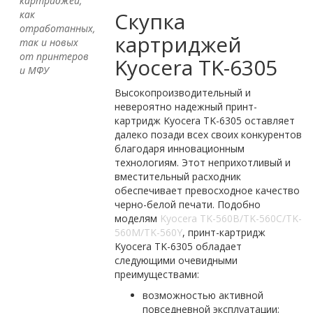
картриджей,
Скупка
как
отработанных,
картриджей
так и новых
от принтеров
Kyocera TK-6305
и МФУ
Высокопроизводительный и
невероятно надежный принт-
картридж Kyocera TK-6305 оставляет
далеко позади всех своих конкурентов
благодаря инновационным
технологиям. Этот неприхотливый и
вместительный расходник
обеспечивает превосходное качество
черно-белой печати. Подобно
моделям
Kyocera TK-560B/TK-560C/TK-
560M/TK-560Y
, принт-картридж
Kyocera TK-6305 обладает
следующими очевидными
преимуществами:
возможностью активной
повседневной эксплуатации;