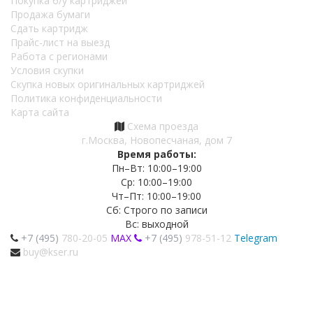
Покупка б/у картриджей
Продажа бумаги
Сдать картридж
Прайс-лист на выезд
Работа с регионами
Условия скупки
Скупка новых оригинальных картриджей
Политика конфиденциальности
Карта сайта
Схема проезда
г.Москва, Новопесчаная, дом 7
Время работы:
Пн–Вт: 10:00–19:00
Ср: 10:00–19:00
Чт–Пт: 10:00–19:00
Сб: Строго по записи
Вс: выходной
+7 (495)
780-20-05
MAX
+7 (495)
978-51-12
Telegram
buy@kser.ru