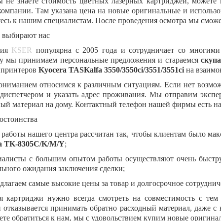
ы не знаете стоимость цветных лазерных картриджей, можете 
омпании. Там указана цена на новые оригинальные и использов
есь к нашим специалистам. После проведения осмотра мы сможе
 выбирают нас
ния
KSER
популярна с 2005 года и сотрудничает со многими
у мы принимаем персональные предложения и стараемся
скупа
принтеров
Kyocera TASKalfa
3550/3550ci/3551/3551ci
на взаимо
ониманием относимся к различным ситуациям. Если нет возможн
диспетчером и указать адрес проживания. Мы отправим экспе
ый материал на дому. Контактный телефон нашей фирмы есть на
остоинства
 работы нашего центра рассчитан так, чтобы клиентам было мак
a TK-8305C/K/M/Y
;
алисты с большим опытом работы осуществляют очень быструю
льного ожидания заключения сделки;
лагаем самые высокие цены за товар и долгосрочное сотрудниче
я картриджи нужно всегда смотреть на совместимость с тем
 отказывается принимать обратно расходный материал, даже с 
те обратиться к нам, мы с удовольствием купим новые оригина