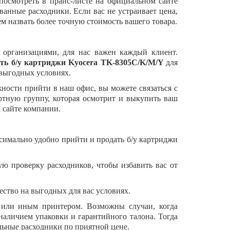
посмотреть в прайс-листе на официальном сайте
анные расходники. Если вас не устраивает цена,
м назвать более точную стоимость вашего товара.
 организациями, для нас важен каждый клиент.
ть б/у картриджи
Kyocera TK-8305C/K/M/Y
для
выгодных условиях.
ости прийти в наш офис, вы можете связаться с
ртную группу, которая осмотрит и выкупить ваш
 сайте компании.
симально удобно прийти и продать б/у картриджи
 проверку расходников, чтобы избавить вас от
ство на выгодных для вас условиях.
 или иным принтером. Возможны случаи, когда
наличием упаковки и гарантийного талона. Тогда
льные расходники по приятной цене.