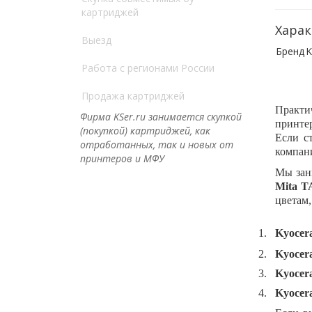
картриджей
Харак
Выезд
Бренд
K
Работа с регионами России
Продажа картриджей
Практи
Фирма KSer.ru занимается скупкой
принте
(покупкой) картриджей, как
Если с
отработанных, так и новых от
компа
принтеров и МФУ
Мы зан
Mita TA
цветам,
1.
Kyocer
2.
Kyocer
3.
Kyocer
4.
Kyocer