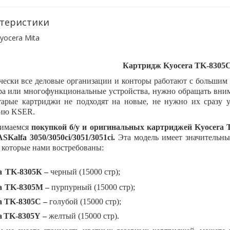
теристики
yocera Mita
Картридж Kyocera TK-8305
чески все деловые организации и конторы работают с большим 
ра или многофункциональные устройства, нужно обращать вним
тарые картриджи не подходят на новые, не нужно их сразу 
нию
KSER
.
имаемся
покупкой б/у и оригинальных картриджей
Kyocera 
SKalfa 3050/3050ci/3051/3051ci.
Эта модель имеет значительны
 которые нами востребованы:
a
TK
-8305К –
черный (15000 стр);
a
TK
-8305М –
пурпурный (15000 стр);
a
TK
-8305С –
голубой (15000 стр);
a
TK
-8305
Y
–
желтый (15000 стр).