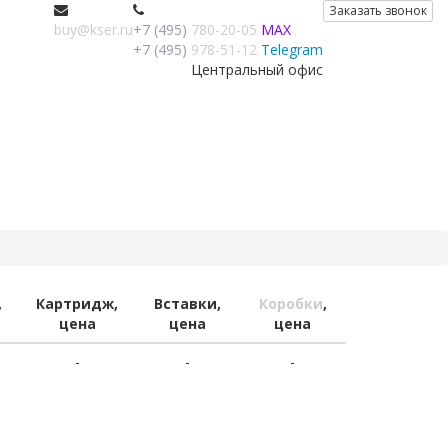
Заказать звонок
buy@kser.ru
+7 (495)
780-20-05
MAX
+7 (495)
978-51-12
Telegram
Центральный офис
,
Картридж,
Вставки,
Коробки
,
цена
цена
цена
-
-
-