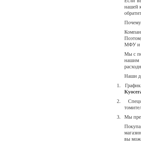
Если в
нашей к
обратит
Почему
Компа
Поэтом
МФУ и 
Мы с п
нашим 
расходн
Наши д
1.
График
Kyocer
2.
Специ
томите
3.
Мы пред
Покупа
магазин
вы може