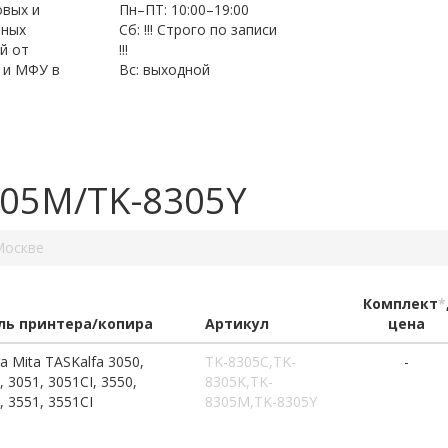
овых и
Пн–ПТ: 10:00–19:00
нных
Сб: !!! Строго по записи
й от
!!!
 и МФУ в
Вс: выходной
305M/TK-8305Y
Москве
Комплект
*
ь принтера/копира
Артикул
цена
a Mita TASKalfa 3050,
TK-8305C,TK-
-
, 3051, 3051CI, 3550,
8305K,TK-
, 3551, 3551CI
8305M,TK-8305Y