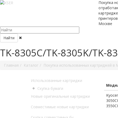
Покупка н
отработа
картридже
принтеров
Москве
Найти
TK-8305C/TK-8305K/TK-8
Главная
Каталог
Покупка использованных картриджей в 
Использованные картриджи
Модел
Скупка бумаги
Kyocer
Новые оригинальные картриджи
3050CI
3550CI
Совместимые новые картриджи
Скупка совместимых бу