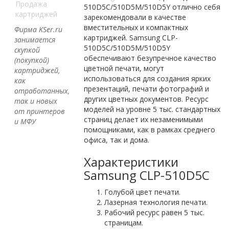
Продажа
510D5C/510D5M/510D5Y отлично себя
картриджей
зарекомендовали в качестве
вместительных и компактных
Фирма KSer.ru
картриджей. Samsung CLP-
занимается
510D5C/510D5M/510D5Y
скупкой
обеспечивают безупречное качество
(покупкой)
цветной печати, могут
картриджей,
использоваться для создания ярких
как
презентаций, печати фотографий и
отработанных,
других цветных документов. Ресурс
так и новых
моделей на уровне 5 тыс. стандартных
от принтеров
страниц делает их незаменимыми
и МФУ
помощниками, как в рамках среднего
офиса, так и дома.
Характеристики
Samsung CLP-510D5C
Голубой цвет печати.
Лазерная технология печати.
Рабочий ресурс равен 5 тыс.
страницам.