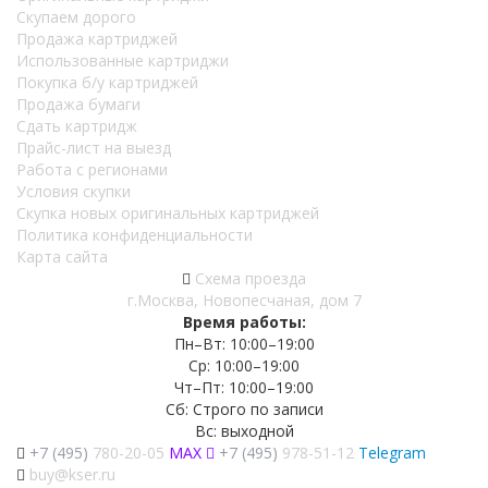
Скупаем дорого
Продажа картриджей
Использованные картриджи
Покупка б/у картриджей
Продажа бумаги
Сдать картридж
Прайс-лист на выезд
Работа с регионами
Условия скупки
Скупка новых оригинальных картриджей
Политика конфиденциальности
Карта сайта
Схема проезда
г.Москва, Новопесчаная, дом 7
Время работы:
Пн–Вт: 10:00–19:00
Ср: 10:00–19:00
Чт–Пт: 10:00–19:00
Сб: Строго по записи
Вс: выходной
+7 (495)
780-20-05
MAX
+7 (495)
978-51-12
Telegram
buy@kser.ru