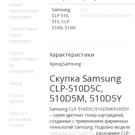
Новые
Samsung
CLP-
оригинальные
CLP 510,
510D5C,510D5M,510D5Y
картриджи
515, CLP
510N, 515N
Совместимые
новые
картриджи
Скупка
Характеристики
совместимых
Бренд
Samsung
бу
картриджей
Скупка Samsung
Выезд
CLP-510D5C,
510D5M, 510D5Y
Скупка
бумаги
Samsung CLP-510D5C/510D5M/510D5Y
Работа с
– серия цветных тонер-картриджей,
регионами
созданных с применением фирменных
России
технологий Samsung. Подобно модели
Samsung CLP-510D7K
, расходники CLP-