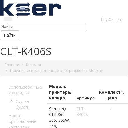
buy@kser.ru
Найти
CLT-K406S
Главная
Каталог
Покупка использованных картриджей в Москве
Модель
Использованные
принтера/
Комплект
*
,
картриджи
копира
Артикул
цена
Скупка
бумаги
Samsung
CLT-
-
CLP 360,
K406S
Новые
365, 365W,
оригинальные
368,
картриджи