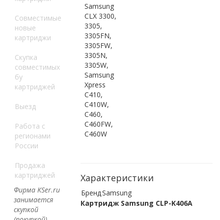
Samsung
CLX 3300,
Совместимые
3305,
новые
3305FN,
картриджи
3305FW,
3305N,
Скупка
3305W,
совместимых
Samsung
бу
Xpress
картриджей
C410,
C410W,
Выезд
C460,
C460FW,
Работа с
C460W
регионами
России
Продажа
картриджей
Характеристики
Фирма KSer.ru
Бренд
Samsung
занимается
Картридж Samsung CLP-K406A
скупкой
(покупкой)