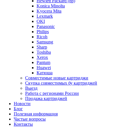
Hewlett Packard (hp)
Konica Minolta
Kyocera Mita
Lexmark
OKI
Panasonic
Philips
Ricoh
Samsung
Sharp
Toshiba
Xerox
Pantum
Huawei
Катюша
Совместимые новые картриджи
Скупка совместимых бу картриджей
Выезд
Работа с регионами России
Продажа картриджей
Новости
Блог
Полезная информация
Частые вопросы
Контакты