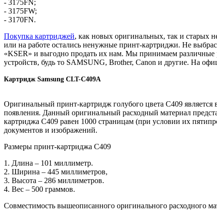
- 3175FN;
- 3175FW;
- 3170FN.
Покупка картриджей
, как новых оригинальных, так и старых 
или на работе остались ненужные принт-картриджи. Не выбра
«KSER» и выгодно продать их нам. Мы принимаем различные 
устройств, будь то SAMSUNG, Brother, Canon и другие. На оф
Картридж Samsung CLT-C409A
Оригинальный принт-картридж голубого цвета C409 является
появления. Данный оригинальный расходный материал представ
картриджа C409 равен 1000 страницам (при условии их пятип
документов и изображений.
Размеры принт-картриджа C409
1. Длина – 101 миллиметр.
2. Ширина – 445 миллиметров,
3. Высота – 286 миллиметров.
4. Вес – 500 граммов.
Совместимость вышеописанного оригинального расходного м