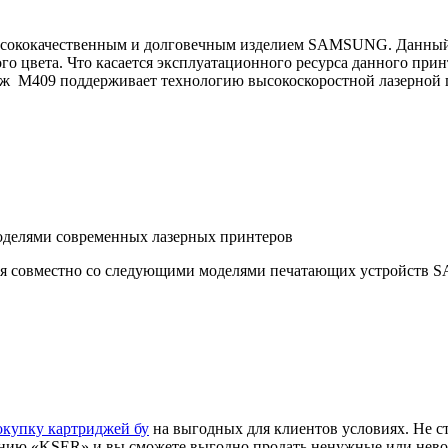
ысококачественным и долговечным изделием SAMSUNG. Данный 
о цвета. Что касается эксплуатационного ресурса данного принт
дж M409 поддерживает технологию высокоскоростной лазерной 
оделями современных лазерных принтеров
ся совместно со следующими моделями печатающих устройств
окупку картриджей бу
на выгодных для клиентов условиях. Не с
панию «KSER» и вы сможете выгодно продать ненужные или не