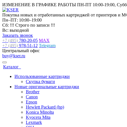
ИЗМЕНЕНИЕ В ГРАФИКЕ РАБОТЫ ПН-ПТ 10:00-19:00, Суббо
Покупка новых и отработанных картриджей от принтеров и М
Пн–ПТ: 10:00–19:00
Сб: !!! Строго по записи !!!
Вс: выходной
Заказать звонок
+7 (495)
780-20-05
MAX
+7 (495)
978-51-12
Telegram
Центральный офис
buy@kser.ru
Каталог
Использованные картриджи
Скупка бумаги
Новые оригинальные картриджи
Brother
Canon
Epson
Hewlett Packard (hp)
Konica Minolta
Kyocera Mita
Lexmark