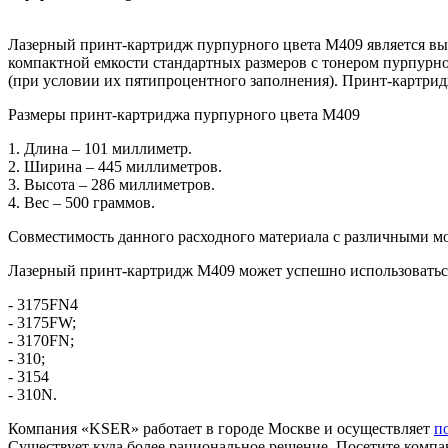
Лазерный принт-картридж пурпурного цвета M409 является в
компактной емкости стандартных размеров с тонером пурпурног
(при условии их пятипроцентного заполнения). Принт-картри
Размеры принт-картриджа пурпурного цвета M409
1. Длина – 101 миллиметр.
2. Ширина – 445 миллиметров.
3. Высота – 286 миллиметров.
4. Вес – 500 граммов.
Совместимость данного расходного материала с различными м
Лазерный принт-картридж M409 может успешно использовать
- 3175FN4
- 3175FW;
- 3170FN;
- 310;
- 3154
- 310N.
Компания «KSER» работает в городе Москве и осуществляет
п
Существует куда более рациональное решение. Посетите ком