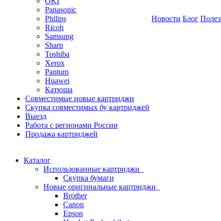
OKI
Panasonic
Philips
Новости
Блог
Полез
Ricoh
Samsung
Sharp
Toshiba
Xerox
Pantum
Huawei
Катюша
Совместимые новые картриджи
Скупка совместимых бу картриджей
Выезд
Работа с регионами России
Продажа картриджей
Каталог
Использованные картриджи
Скупка бумаги
Новые оригинальные картриджи
Brother
Canon
Epson