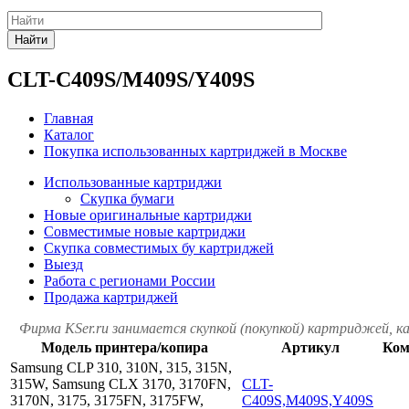
Найти
CLT-C409S/M409S/Y409S
Главная
Каталог
Покупка использованных картриджей в Москве
Использованные картриджи
Скупка бумаги
Новые оригинальные картриджи
Совместимые новые картриджи
Скупка совместимых бу картриджей
Выезд
Работа с регионами России
Продажа картриджей
Фирма KSer.ru занимается скупкой (покупкой) картриджей, 
Модель принтера/копира
Артикул
Ком
Samsung CLP 310, 310N, 315, 315N,
315W, Samsung CLX 3170, 3170FN,
CLT-
3170N, 3175, 3175FN, 3175FW,
C409S,M409S,Y409S