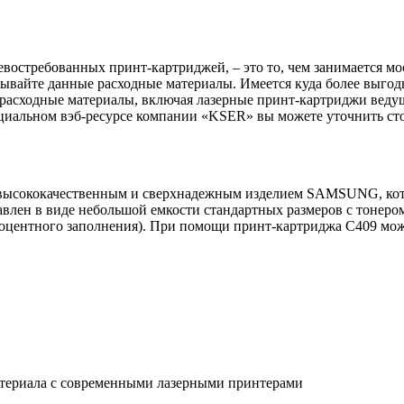
невостребованных принт-картриджей, – это то, чем занимается м
сывайте данные расходные материалы. Имеется куда более выго
расходные материалы, включая лазерные принт-картриджи вед
ициальном вэб-ресурсе компании «KSER» вы можете уточнить ст
 высококачественным и сверхнадежным изделием SAMSUNG, кото
лен в виде небольшой емкости стандартных размеров с тонером
роцентного заполнения). При помощи принт-картриджа C409 мож
атериала с современными лазерными принтерами