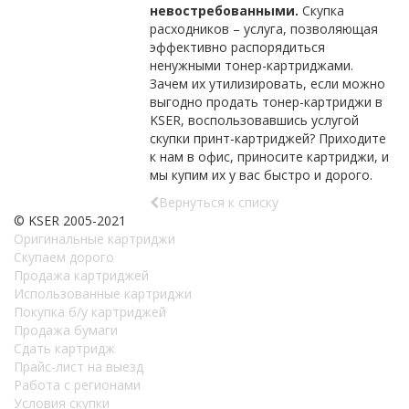
невостребованными.
Скупка
расходников – услуга, позволяющая
эффективно распорядиться
ненужными тонер-картриджами.
Зачем их утилизировать, если можно
выгодно продать тонер-картриджи в
KSER, воспользовавшись услугой
скупки принт-картриджей? Приходите
к нам в офис, приносите картриджи, и
мы купим их у вас быстро и дорого.
Вернуться к списку
© KSER 2005-2021
Оригинальные картриджи
Скупаем дорого
Продажа картриджей
Использованные картриджи
Покупка б/у картриджей
Продажа бумаги
Сдать картридж
Прайс-лист на выезд
Работа с регионами
Условия скупки