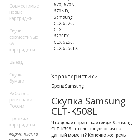
670, 670N,
Совместимые
670ND,
новые
Samsung
картриджи
CLX 6220,
CLX
Скупка
6220FX,
совместимых
CLX 6250,
бу
CLX 6250FX
картриджей
Выезд
Скупка
Характеристики
бумаги
Бренд
Samsung
Работа с
Скупка Samsung
регионами
России
CLT-K508L
Продажа
Что делает принт-картридж Samsung
картриджей
CLT-K508L столь популярным на
Фирма KSer.ru
данный момент? Конечно же, речь