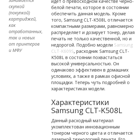
занимается
идет о превосходном качестве черно-
скупкой
белой печати, которое в состоянии
(покупкой)
обеспечить данная модель. Кроме
картриджей,
того, Samsung CLT-K508L отличается
как
компактными размерами, равномерно
отработанных,
распределяет и дозирует тонер, делая
так и новых
печать не только качественной, но и
от принтеров
недорогой. Подобно модели
Samsung
и МФУ
CLT-K609S
, расходник Samsung CLT-
K508L в состоянии похвастаться
высокой универсальностью. Он
одинаково эффективен в домашних
условиях, а также в рамках офисной
площадки. Теперь чуть подробней о
характеристиках модели.
Характеристики
Samsung CLT-K508L
Данный расходный материал
укомплектован инновационным
тонером черного цвета и отличается
лазерной технологией печати. Его