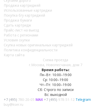
Скупаем дорого
Продажа картриджей
Использованные картриджи
Покупка б/у картриджей
Продажа бумаги
Сдать картридж
Прайс-лист на выезд
Работа с регионами
Условия скупки
Скупка новых оригинальных картриджей
Политика конфиденциальности
Карта сайта
Схема проезда
г.Москва, Новопесчаная, дом 7
Время работы:
Пн–Вт: 10:00–19:00
Ср: 10:00–19:00
Чт–Пт: 10:00–19:00
Сб: Строго по записи
Вс: выходной
+7 (495)
780-20-05
MAX
+7 (495)
978-51-12
Telegram
buy@kser.ru