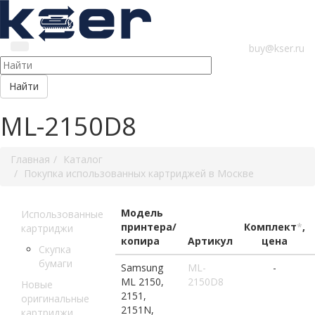
buy@kser.ru
Найти
ML-2150D8
Главная
Каталог
Покупка использованных картриджей в Москве
Модель
Использованные
принтера/
Комплект
*
,
картриджи
копира
Артикул
цена
Скупка
бумаги
Samsung
ML-
-
ML 2150,
2150D8
Новые
2151,
оригинальные
2151N,
картриджи