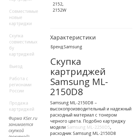
2152,
2152W
Совместимые
новые
картриджи
Скупка
Характеристики
совместимых
Бренд
Samsung
бу
картриджей
Скупка
Выезд
картриджей
Samsung ML-
Работа с
регионами
2150D8
России
Samsung ML-2150D8 –
Продажа
высокопроизводительный и надежный
картриджей
расходный материал с тонером
Фирма KSer.ru
черного цвета. Подобно картриджу
занимается
модели
Samsung ML-2250D5
,
скупкой
расходник Samsung ML-2150D8
(покупкой)