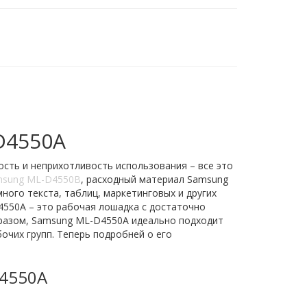
D4550A
сть и неприхотливость использования – все это
sung ML-D4550B
, расходный материал Samsung
ого текста, таблиц, маркетинговых и других
550A – это рабочая лошадка с достаточно
бразом, Samsung ML-D4550A идеально подходит
очих групп. Теперь подробней о его
D4550A