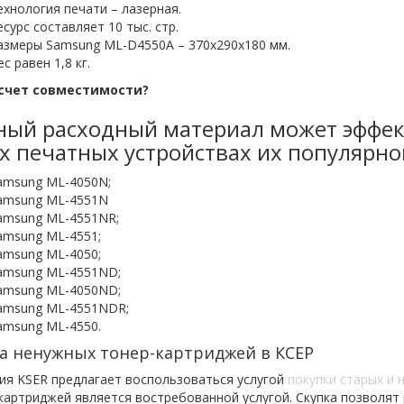
ехнология печати – лазерная.
есурс составляет 10 тыс. стр.
азмеры Samsung ML-D4550A – 370х290х180 мм.
с равен 1,8 кг.
счет совместимости?
ый расходный материал может эффек
х печатных устройствах их популярно
amsung ML-4050N;
amsung ML-4551N
amsung ML-4551NR;
amsung ML-4551;
amsung ML-4050;
amsung ML-4551ND;
amsung ML-4050ND;
amsung ML-4551NDR;
amsung ML-4550.
а ненужных тонер-картриджей в КСЕР
ия KSER предлагает воспользоваться услугой
покупки старых и 
картриджей является востребованной услугой. Скупка позволят