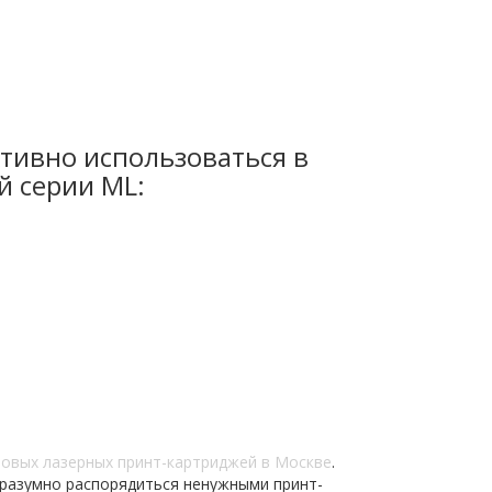
тивно использоваться в
й серии ML:
новых лазерных принт-картриджей в Москве
.
 разумно распорядиться ненужными принт-