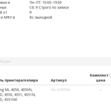
овых и
Пн–ПТ: 10:00–19:00
нных
Сб: !!! Строго по записи
й от
!!!
 и МФУ в
Вс: выходной
Москве
Комплект
*
ь принтера/копира
Артикул
цена
ng ML 4050, 4050N,
ML-D4550A
-
, 4550, 4551, 4551N,
D, 4551NR