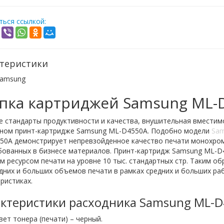
ься ссылкой:
теристики
amsung
пка картриджей Samsung ML-
 стандарты продуктивности и качества, внушительная вместимо
рном принт-картридже Samsung ML-D4550A. Подобно модели
Sam
0A демонстрирует непревзойденное качество печати монохромн
бованных в бизнесе материалов. Принт-картридж Samsung ML-D4
 ресурсом печати на уровне 10 тыс. стандартных стр. Таким о
дних и больших объемов печати в рамках средних и больших раб
ристиках.
ктеристики расходника Samsung ML-
вет тонера (печати) – черный.