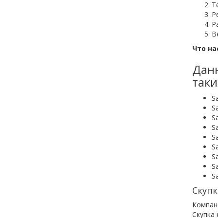
Т
Р
Р
Ве
Что на
Данн
таки
S
S
S
S
S
S
S
S
S
Скупк
Компан
Скупка 