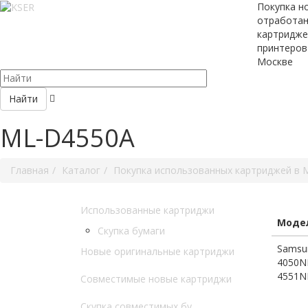
Покупка н
отработа
картридже
принтеров
Москве
Найти
ML-D4550A
Главная
Каталог
Покупка использованных картриджей в 
Использованные картриджи
Модел
Скупка бумаги
Samsu
Новые оригинальные картриджи
4050ND
4551N
Совместимые новые картриджи
Скупка совместимых бу