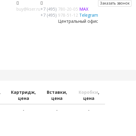
Заказать звонок
buy@kser.ru
+7 (495)
780-20-05
MAX
+7 (495)
978-51-12
Telegram
Центральный офис
,
Картридж,
Вставки,
Коробки
,
цена
цена
цена
-
-
-