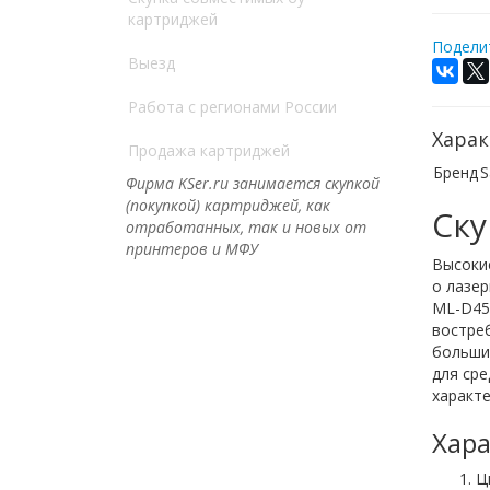
картриджей
Поделит
Выезд
Работа с регионами России
Харак
Продажа картриджей
Бренд
S
Фирма KSer.ru занимается скупкой
(покупкой) картриджей, как
Ску
отработанных, так и новых от
принтеров и МФУ
Высокие
о лазе
ML-D455
востре
большим
для сре
характе
Хара
Ц