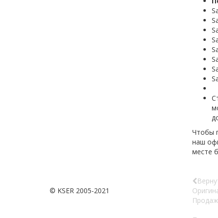
П
S
S
S
S
S
S
S
S
С
м
д
Чтобы 
наш офи
месте
Верну
© KSER 2005-2021
Оригин
Продаж