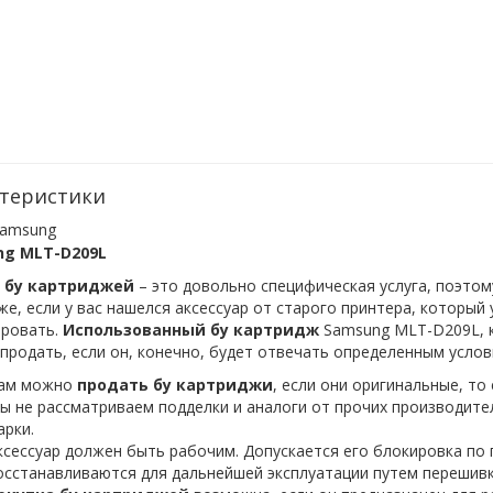
теристики
amsung
g MLT-D209L
бу
картриджей
– это довольно специфическая услуга, поэтом
же, если у вас нашелся аксессуар от старого принтера, который
ировать.
Использованный
бу
картридж
Samsung MLT-D209L, к
продать, если он, конечно, будет отвечать определенным услов
ам можно
продать
бу
картриджи
, если они оригинальные, т
ы не рассматриваем подделки и аналоги от прочих производите
арки.
ксессуар должен быть рабочим. Допускается его блокировка по 
осстанавливаются для дальнейшей эксплуатации путем перешивк