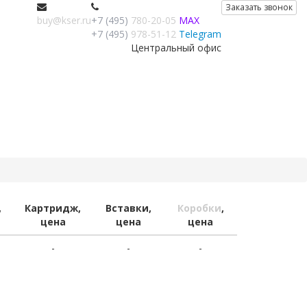
Заказать звонок
buy@kser.ru
+7 (495)
780-20-05
MAX
+7 (495)
978-51-12
Telegram
Центральный офис
,
Картридж,
Вставки,
Коробки
,
цена
цена
цена
-
-
-