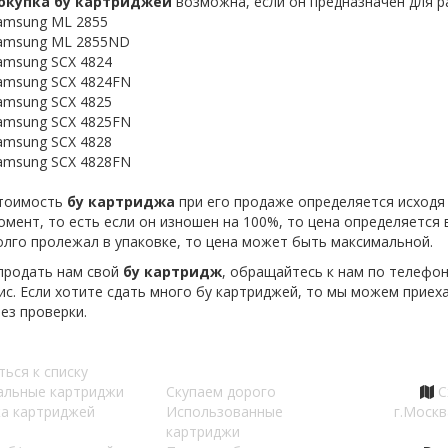
окупка
бу
картриджей
возможна, если он предназначен для ра
amsung ML 2855
amsung ML 2855ND
amsung SCX 4824
amsung SCX 4824FN
amsung SCX 4825
amsung SCX 4825FN
amsung SCX 4828
amsung SCX 4828FN
тоимость
бу
картриджа
при его продаже определяется исходя 
омент, то есть если он изношен на 100%, то цена определяется 
олго пролежал в упаковке, то цена может быть максимальной.
продать нам свой
бу
картридж
, обращайтесь к нам по телефон
с. Если хотите сдать много бу картриджей, то мы можем приех
 без проверки.
ться к списку
альные картриджи
Скупаем дорого
С
а картриджей
Использованные
г.Москв
картриджи