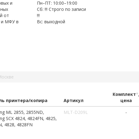
овых и
Пн–ПТ: 10:00–19:00
нных
Сб: !!! Строго по записи
й от
!!!
 и МФУ в
Вс: выходной
Москве
Комплект
*
ь принтера/копира
Артикул
цена
ng ML 2855, 2855ND,
MLT-D209L
-
g SCX 4824, 4824FN, 4825,
, 4828, 4828FN