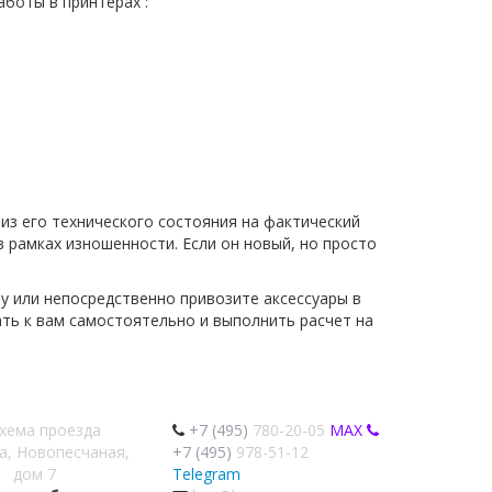
боты в принтерах :
из его технического состояния на фактический
в рамках изношенности. Если он новый, но просто
у или непосредственно привозите аксессуары в
ать к вам самостоятельно и выполнить расчет на
хема проезда
+7 (495)
780-20-05
MAX
а, Новопесчаная,
+7 (495)
978-51-12
дом 7
Telegram