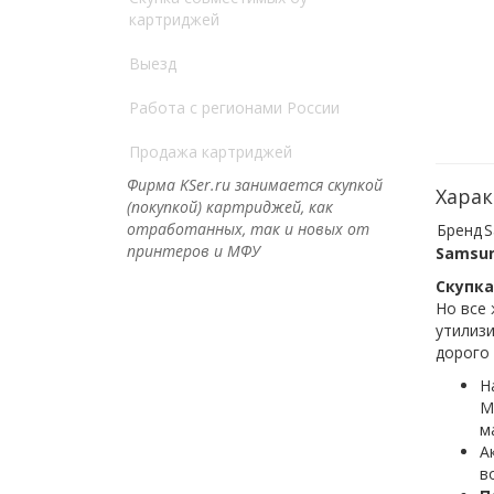
картриджей
Выезд
Работа с регионами России
Продажа картриджей
Фирма KSer.ru занимается скупкой
Харак
(покупкой) картриджей, как
отработанных, так и новых от
Бренд
S
принтеров и МФУ
Samsun
Скупка
Но все 
утилиз
дорого 
Н
М
м
А
в