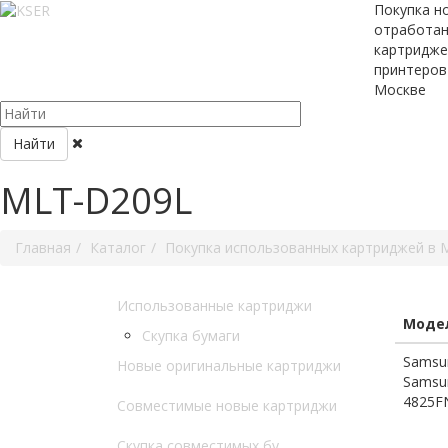
Покупка н
отработа
картридже
принтеров
Москве
Найти
MLT-D209L
Главная
Каталог
Покупка использованных картриджей в 
Использованные картриджи
Модел
Скупка бумаги
Samsu
Новые оригинальные картриджи
Samsun
4825FN
Совместимые новые картриджи
Скупка совместимых бу