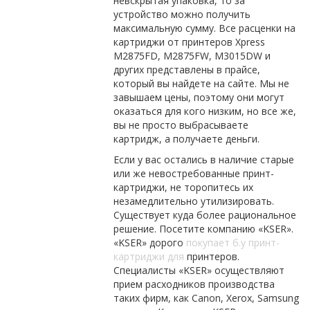
невскрытая упаковка, то за
устройство можно получить
максимальную сумму. Все расценки на
картриджи от принтеров Xpress
M2875FD, M2875FW, M3015DW и
других представлены в прайсе,
который вы найдете на сайте. Мы не
завышаем цены, поэтому они могут
оказаться для кого низким, но все же,
вы не просто выбрасываете
картридж, а получаете деньги.
Если у вас остались в наличие старые
или же невостребованные принт-
картриджи, не торопитесь их
незамедлительно утилизировать.
Существует куда более рациональное
решение. Посетите компанию «KSER».
«KSER» дорого
покупает б.у принт-
картриджи для
принтеров.
Специалисты «KSER» осуществляют
прием расходников производства
таких фирм, как Canon, Xerox, Samsung