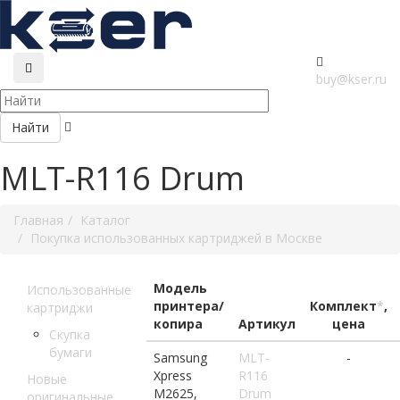
buy@kser.ru
Найти
MLT-R116 Drum
Главная
Каталог
Покупка использованных картриджей в Москве
Модель
Использованные
принтера/
Комплект
*
,
картриджи
копира
Артикул
цена
Скупка
бумаги
Samsung
MLT-
-
Xpress
R116
Новые
M2625,
Drum
оригинальные