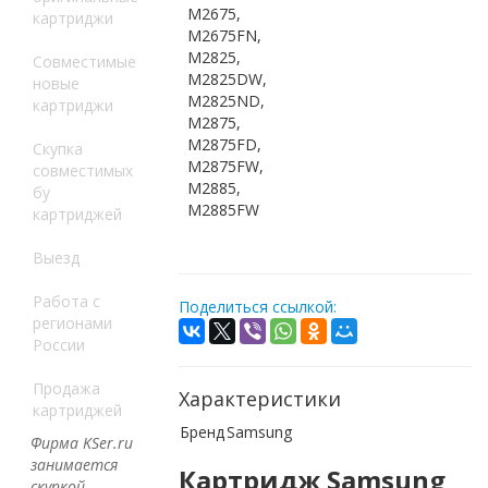
M2675,
картриджи
M2675FN,
M2825,
Совместимые
M2825DW,
новые
M2825ND,
картриджи
M2875,
M2875FD,
Скупка
M2875FW,
совместимых
M2885,
бу
M2885FW
картриджей
Выезд
Работа с
Поделиться ссылкой:
регионами
России
Продажа
Характеристики
картриджей
Бренд
Samsung
Фирма KSer.ru
занимается
Картридж
Samsung
скупкой