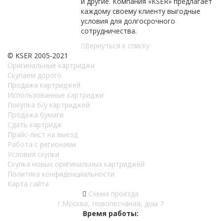
и другие. Компания «KSER» предлагает
каждому своему клиенту выгодные
условия для долгосрочного
сотрудничества.
Вернуться к списку
© KSER 2005-2021
Оригинальные картриджи
Скупаем дорого
Продажа картриджей
Использованные картриджи
Покупка б/у картриджей
Продажа бумаги
Сдать картридж
Прайс-лист на выезд
Работа с регионами
Условия скупки
Скупка новых оригинальных картриджей
Политика конфиденциальности
Карта сайта
Схема проезда
г.Москва, Новопесчаная, дом 7
Время работы: