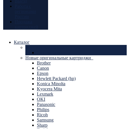
Выезд
Работа с
регионами
России
Продажа
картриджей
Каталог
Использованные картриджи
Скупка бумаги
Новые оригинальные картриджи
Brother
Canon
Epson
Hewlett Packard (hp)
Konica Minolta
Kyocera Mita
Lexmark
OKI
Panasonic
Philips
Ricoh
Samsung
Sharp