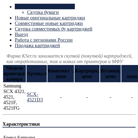
Использованные картриджи
Скупка бумаги
Новые оригинальные картриджи
Совместимые новые картриджи
Скупка совместимых бу картриджей
Выезд
Работа с регионами России
Продажа картриджей
Фирма KSer.ru занимается скупкой (покупкой) картриджей,
как отработанных, так и новых от принтеров и МФУ
Модель
Комплект
*
,
Картридж,
Вставки,
Короб
принтера/
Артикул
цена
цена
цена
цена
копира
Samsung
SCX 4321,
SCX-
4521,
-
-
-
-
4521D3
4521F,
4521FG
Характеристики
Бренд
Samsung