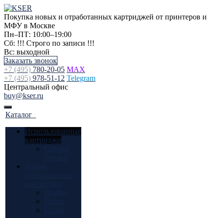
Покупка новых и отработанных картриджей от принтеров и
МФУ в Москве
Пн–ПТ: 10:00–19:00
Сб: !!! Строго по записи !!!
Вс: выходной
Заказать звонок
+7 (495)
780-20-05
MAX
+7 (495)
978-51-12
Telegram
Центральный офис
buy@kser.ru
Каталог
Использованные
картриджи
Скупка
бумаги
Новые
оригинальные
картриджи
Brother
Canon
Epson