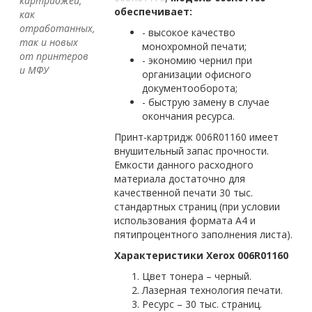
картриджей,
обеспечивает:
как
отработанных,
- высокое качество
так и новых
монохромной печати;
от принтеров
- экономию чернил при
и МФУ
организации офисного
документооборота;
- быструю замену в случае
окончания ресурса.
Принт-картридж 006R01160 имеет
внушительный запас прочности.
Емкости данного расходного
материала достаточно для
качественной печати 30 тыс.
стандартных страниц (при условии
использования формата А4 и
пятипроцентного заполнения листа).
Характеристики Xerox 006R01160
Цвет тонера – черный.
Лазерная технология печати.
Ресурс – 30 тыс. страниц.