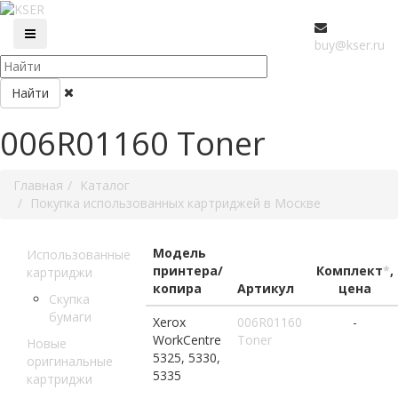
buy@kser.ru
Найти
006R01160 Toner
Главная
Каталог
Покупка использованных картриджей в Москве
Модель
Использованные
принтера/
Комплект
*
,
картриджи
копира
Артикул
цена
Скупка
бумаги
Xerox
006R01160
-
WorkCentre
Toner
Новые
5325, 5330,
оригинальные
5335
картриджи