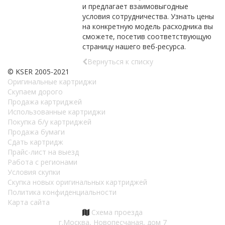
и предлагает взаимовыгодные
условия сотрудничества. Узнать цены
на конкретную модель расходника вы
сможете, посетив соответствующую
страницу нашего веб-ресурса.
Вернуться к списку
© KSER 2005-2021
Оригинальные картриджи
Скупаем дорого
Продажа картриджей
Использованные картриджи
Покупка б/у картриджей
Продажа бумаги
Сдать картридж
Прайс-лист на выезд
Работа с регионами
Условия скупки
Скупка новых оригинальных картриджей
Политика конфиденциальности
Карта сайта
Схема проезда
г.Москва, Новопесчаная, дом 7