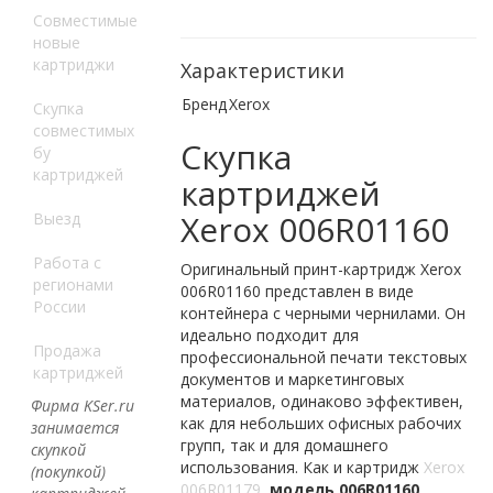
Совместимые
новые
картриджи
Характеристики
Бренд
Xerox
Скупка
совместимых
Скупка
бу
картриджей
картриджей
Xerox 006R01160
Выезд
Работа с
Оригинальный принт-картридж Xerox
регионами
006R01160 представлен в виде
России
контейнера с черными чернилами. Он
идеально подходит для
Продажа
профессиональной печати текстовых
картриджей
документов и маркетинговых
материалов, одинаково эффективен,
Фирма KSer.ru
как для небольших офисных рабочих
занимается
групп, так и для домашнего
скупкой
использования. Как и картридж
Xerox
(покупкой)
006R01179
,
модель 006R01160