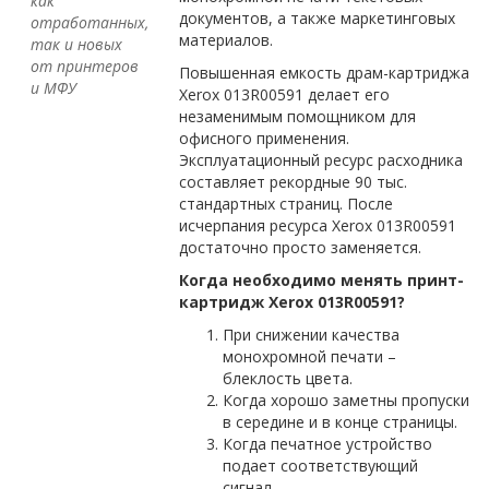
как
документов, а также маркетинговых
отработанных,
материалов.
так и новых
от принтеров
Повышенная емкость драм-картриджа
и МФУ
Xerox 013R00591 делает его
незаменимым помощником для
офисного применения.
Эксплуатационный ресурс расходника
составляет рекордные 90 тыс.
стандартных страниц. После
исчерпания ресурса Xerox 013R00591
достаточно просто заменяется.
Когда необходимо менять принт-
картридж Xerox 013R00591?
При снижении качества
монохромной печати –
блеклость цвета.
Когда хорошо заметны пропуски
в середине и в конце страницы.
Когда печатное устройство
подает соответствующий
сигнал.