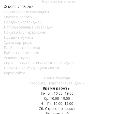
Вернуться к списку
© KSER 2005-2021
Оригинальные картриджи
Скупаем дорого
Продажа картриджей
Использованные картриджи
Покупка б/у картриджей
Продажа бумаги
Сдать картридж
Прайс-лист на выезд
Работа с регионами
Условия скупки
Скупка новых оригинальных картриджей
Политика конфиденциальности
Карта сайта
Схема проезда
г.Москва, Новопесчаная, дом 7
Время работы:
Пн–Вт: 10:00–19:00
Ср: 10:00–19:00
Чт–Пт: 10:00–19:00
Сб: Строго по записи
Вс: выходной