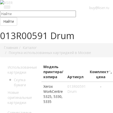
buy@kser.ru
Найти
013R00591 Drum
Главная
Каталог
Покупка использованных картриджей в Москве
Модель
Использованные
принтера/
Комплект
*
,
картриджи
копира
Артикул
цена
Скупка
бумаги
Xerox
013R00591
-
WorkCentre
Drum
Новые
5325, 5330,
оригинальные
5335
картриджи
Совместимые