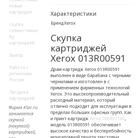
новые
картриджи
Характеристики
Бренд
Xerox
Скупка
совместимых
Скупка
бу
картриджей
картриджей
Xerox 013R00591
Выезд
Работа с
Драм-картридж Xerox 013R00591
регионами
выполнен в виде барабана с черными
России
чернилами и изготовлен в с
применением фирменных технологий
Продажа
Xerox. Это высокопроизводительный
картриджей
расходный материал, который
отлично подходит для эксплуатации в
Фирма KSer.ru
пределах больших офисных групп. Как
занимается
и принт-картридж
Xerox 006R01160
,
скупкой
модель 013R00591 обеспечивает
(покупкой)
высокое качество и бесперебойность
картриджей,
монохромной печати текстовых