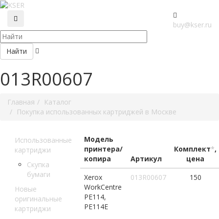
buy@kser.ru
Найти
013R00607
Главная
Каталог
Покупка использованных картриджей в Москве
Модель
Использованные
принтера/
Комплект
*
,
картриджи
копира
Артикул
цена
Скупка
бумаги
Xerox
013R00607
150
WorkCentre
Новые
PE114,
оригинальные
PE114E
картриджи