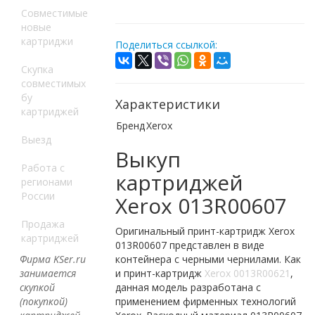
Совместимые
новые
картриджи
Поделиться ссылкой:
Скупка
совместимых
бу
Характеристики
картриджей
Бренд
Xerox
Выезд
Выкуп
Работа с
картриджей
регионами
России
Xerox 013R00607
Продажа
Оригинальный принт-картридж Xerox
картриджей
013R00607 представлен в виде
Фирма KSer.ru
контейнера с черными чернилами. Как
занимается
и принт-картридж
Xerox 0013R00621
,
скупкой
данная модель разработана с
(покупкой)
применением фирменных технологий