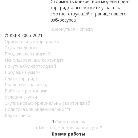
Стоимость конкретной модели принт-
картриджа вы сможете узнать на
соответствующей странице нашего
вэб-ресурса.
Вернуться к списку
© KSER 2005-2021
Оригинальные картриджи
Скупаем дорого
Продажа картриджей
Использованные картриджи
Покупка б/у картриджей
Продажа бумаги
Сдать картридж
Прайс-лист на выезд
Работа с регионами
Условия скупки
Скупка новых оригинальных картриджей
Политика конфиденциальности
Карта сайта
Схема проезда
г.Москва, Новопесчаная, дом 7
Время работы: