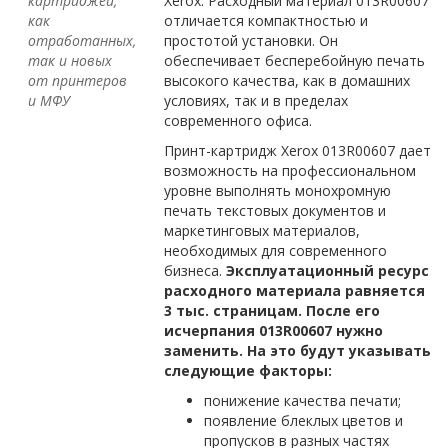
картриджей,
Xerox. Расходный материал 013R00607
как
отличается компактностью и
отработанных,
простотой установки. Он
так и новых
обеспечивает бесперебойную печать
от принтеров
высокого качества, как в домашних
и МФУ
условиях, так и в пределах
современного офиса.
Принт-картридж Xerox 013R00607 дает
возможность на профессиональном
уровне выполнять монохромную
печать текстовых документов и
маркетинговых материалов,
необходимых для современного
бизнеса.
Эксплуатационный ресурс
расходного материала равняется
3 тыс. страницам. После его
исчерпания 013R00607 нужно
заменить. На это будут указывать
следующие факторы:
понижение качества печати;
появление блеклых цветов и
пропусков в разных частях