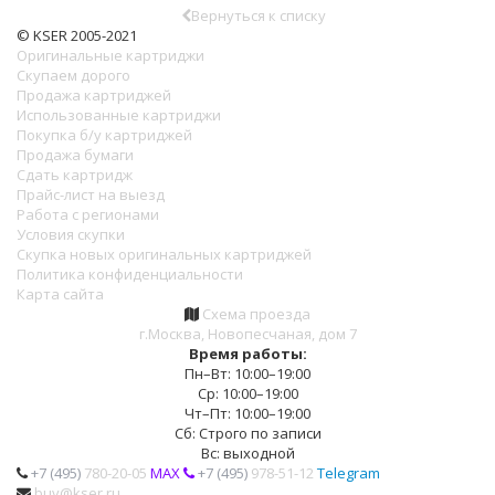
Вернуться к списку
© KSER 2005-2021
Оригинальные картриджи
Скупаем дорого
Продажа картриджей
Использованные картриджи
Покупка б/у картриджей
Продажа бумаги
Сдать картридж
Прайс-лист на выезд
Работа с регионами
Условия скупки
Скупка новых оригинальных картриджей
Политика конфиденциальности
Карта сайта
Схема проезда
г.Москва, Новопесчаная, дом 7
Время работы:
Пн–Вт: 10:00–19:00
Ср: 10:00–19:00
Чт–Пт: 10:00–19:00
Сб: Строго по записи
Вс: выходной
+7 (495)
780-20-05
MAX
+7 (495)
978-51-12
Telegram
buy@kser.ru