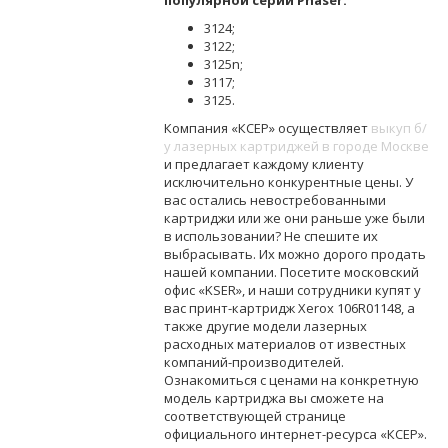
3124;
3122;
3125n;
3117;
3125.
Компания «КСЕР» осуществляет
выкуп б/
у лазерных картриджей в городе Москве
и предлагает каждому клиенту
исключительно конкурентные цены. У
вас остались невостребованными
картриджи или же они раньше уже были
в использовании? Не спешите их
выбрасывать. Их можно дорого продать
нашей компании. Посетите московский
офис «KSER», и наши сотрудники купят у
вас принт-картридж Xerox 106R01148, а
также другие модели лазерных
расходных материалов от известных
компаний-производителей.
Ознакомиться с ценами на конкретную
модель картриджа вы сможете на
соответствующей странице
официального интернет-ресурса «КСЕР».