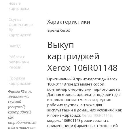
новые
картриджи
Скупка
Характеристики
совместимых
бу
Бренд
Xerox
картриджей
Выкуп
Выезд
картриджей
Работа с
регионами
Xerox 106R01148
России
Продажа
Оригинальный принт-картридж Xerox
картриджей
106R01148 представляет собой
контейнер с чернилами черного цвета.
Фирма KSer.ru
Данная модель идеально подходит для
занимается
использования в малых и средних
скупкой
рабочих группах, а также для
(покупкой)
эксплуатации в домашних условиях. Как
картриджей,
и принт-картридж
Xerox 106R01149
,
как
модель 106R01148 реализована с
отработанных,
применением фирменных технологий
так и новых от