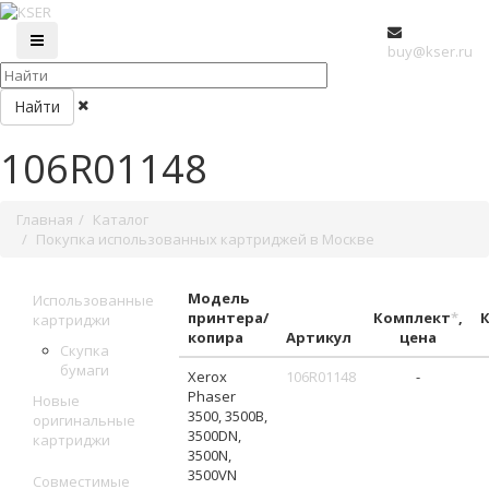
buy@kser.ru
Найти
106R01148
Главная
Каталог
Покупка использованных картриджей в Москве
Модель
Использованные
принтера/
Комплект
*
,
картриджи
копира
Артикул
цена
Скупка
бумаги
Xerox
106R01148
-
Phaser
Новые
3500, 3500B,
оригинальные
3500DN,
картриджи
3500N,
3500VN
Совместимые