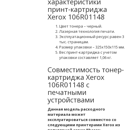
характеристики
принт-картриджа
Xerox 106R01148
Цвет тонера – черный.
Лазерная технология печати.
Эксплуатационный ресурс равен 3
тыс. страницам.
Размер упаковки – 325х150х115 мм.
Вес принт-картриджа с учетом
упаковки составляет 1,06 кг.
Совместимость тонер-
картриджа Xerox
106R01148 с
печатными
устройствами
Данная модель расходного
материала может
эксплуатироваться совместно со
следующими принтерами Xerox из
популярной серии Phaser: