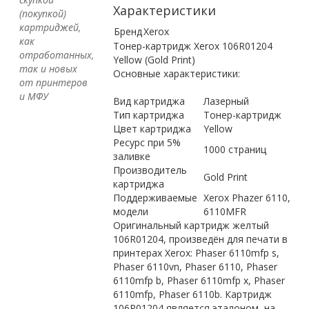
Характеристики
(покупкой)
картриджей,
Бренд
Xerox
как
Тонер-картридж Xerox 106R01204
отработанных,
Yellow (Gold Print)
так и новых
Основные характеристики:
от принтеров
и МФУ
Вид картриджа
Лазерный
Тип картриджа
Тонер-картридж
Цвет картриджа
Yellow
Ресурс при 5%
1000 страниц
заливке
Производитель
Gold Print
картриджа
Поддерживаемые
Xerox Phazer 6110,
модели
6110MFR
Оригинальный картридж желтый
106R01204, произведён для печати в
принтерах Xerox: Phaser 6110mfp s,
Phaser 6110vn, Phaser 6110, Phaser
6110mfp b, Phaser 6110mfp x, Phaser
6110mfp, Phaser 6110b. Картридж
106R01204 является эталоном, на