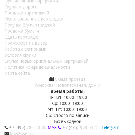
Оригинальные картриджи
Скупаем дорого
Продажа картриджей
Использованные картриджи
Покупка б/у картриджей
Продажа бумаги
Сдать картридж
Прайс-лист на выезд
Работа с регионами
Условия скупки
Скупка новых оригинальных картриджей
Политика конфиденциальности
Карта сайта
Схема проезда
г.Москва, Новопесчаная, дом 7
Время работы:
Пн–Вт: 10:00–19:00
Ср: 10:00–19:00
Чт–Пт: 10:00–19:00
Сб: Строго по записи
Вс: выходной
+7 (495)
780-20-05
MAX
+7 (495)
978-51-12
Telegram
buy@kser.ru