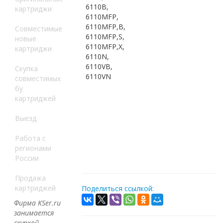
6110B,
картриджи
6110MFP,
6110MFP,B,
Совместимые
6110MFP,S,
новые
6110MFP,X,
картриджи
6110N,
6110VB,
Скупка
6110VN
совместимых
бу
картриджей
Выезд
Работа с
регионами
России
Продажа
картриджей
Поделиться ссылкой:
Фирма KSer.ru
занимается
скупкой