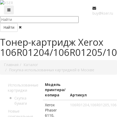
buy@kser.ru
Найти
Тонер-картридж Xerox
106R01204/106R01205/1
Главная
Каталог
Покупка использованных картриджей в Москве
Модель
Использованные
принтера/
картриджи
копира
Артикул
Скупка
бумаги
Xerox
106R01204,106R01205,10
Phaser
Новые
6110,
оригинальные