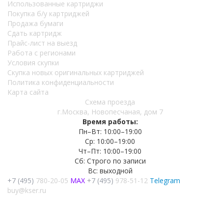
Использованные картриджи
Покупка б/у картриджей
Продажа бумаги
Сдать картридж
Прайс-лист на выезд
Работа с регионами
Условия скупки
Скупка новых оригинальных картриджей
Политика конфиденциальности
Карта сайта
Схема проезда
г.Москва, Новопесчаная, дом 7
Время работы:
Пн–Вт: 10:00–19:00
Ср: 10:00–19:00
Чт–Пт: 10:00–19:00
Сб: Строго по записи
Вс: выходной
+7 (495)
780-20-05
MAX
+7 (495)
978-51-12
Telegram
buy@kser.ru