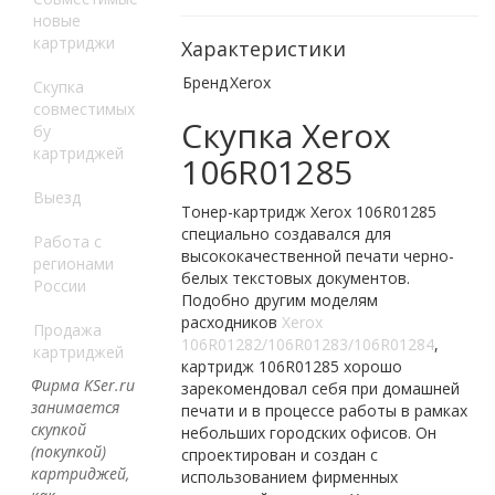
новые
картриджи
Характеристики
Бренд
Xerox
Скупка
совместимых
Скупка Xerox
бу
картриджей
106R01285
Выезд
Тонер-картридж Xerox 106R01285
специально создавался для
Работа с
высококачественной печати черно-
регионами
белых текстовых документов.
России
Подобно другим моделям
расходников
Xerox
Продажа
106R01282/106R01283/106R01284
,
картриджей
картридж 106R01285 хорошо
Фирма KSer.ru
зарекомендовал себя при домашней
занимается
печати и в процессе работы в рамках
скупкой
небольших городских офисов. Он
(покупкой)
спроектирован и создан с
картриджей,
использованием фирменных