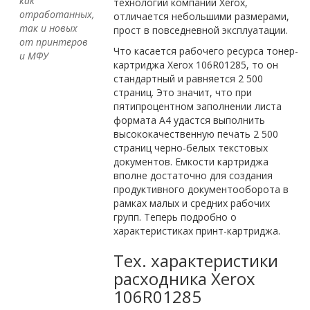
как
технологий компании Xerox,
отработанных,
отличается небольшими размерами,
так и новых
прост в повседневной эксплуатации.
от принтеров
Что касается рабочего ресурса тонер-
и МФУ
картриджа Xerox 106R01285, то он
стандартный и равняется 2 500
страниц. Это значит, что при
пятипроцентном заполнении листа
формата А4 удастся выполнить
высококачественную печать 2 500
страниц черно-белых текстовых
документов. Емкости картриджа
вполне достаточно для создания
продуктивного документооборота в
рамках малых и средних рабочих
групп. Теперь подробно о
характеристиках принт-картриджа.
Тех. характеристики
расходника Xerox
106R01285