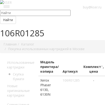
buy@kser.ru
Найти
106R01285
Главная
Каталог
Покупка использованных картриджей в Москве
Модель
Использованные
принтера/
Комплект
*
,
картриджи
копира
Артикул
цена
Скупка
бумаги
Xerox
106R01285
-
Phaser
Новые
6130,
оригинальные
6130N
картриджи
Совместимые