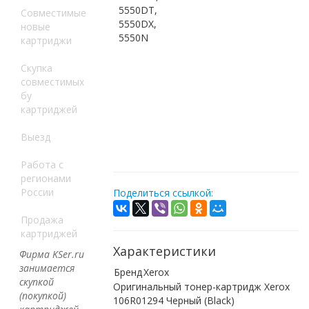
5550DT,
Совместимые
5550DX,
новые
5550N
картриджи
Скупка
совместимых
бу
картриджей
Выезд
Работа с
регионами
России
Поделиться ссылкой:
Продажа
картриджей
Характеристики
Фирма KSer.ru
занимается
Бренд
Xerox
скупкой
Оригинальный тонер-картридж Xerox
(покупкой)
106R01294 Черный (Black)