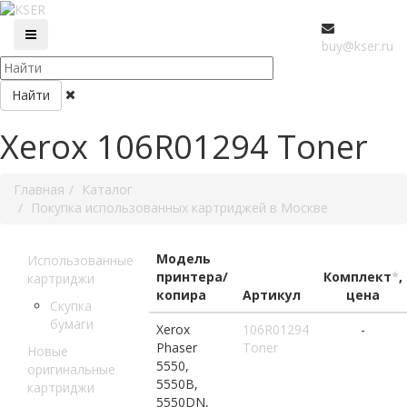
buy@kser.ru
Найти
Xerox 106R01294 Toner
Главная
Каталог
Покупка использованных картриджей в Москве
Модель
Использованные
принтера/
Комплект
*
,
картриджи
копира
Артикул
цена
Скупка
бумаги
Xerox
106R01294
-
Phaser
Toner
Новые
5550,
оригинальные
5550B,
картриджи
5550DN,