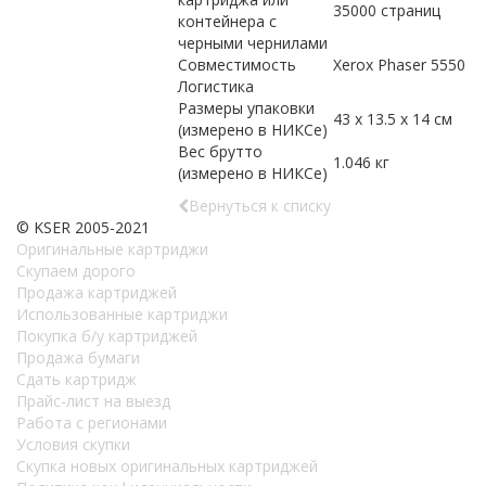
35000 страниц
контейнера с
черными чернилами
Совместимость
Xerox Phaser 5550
Логистика
Размеры упаковки
43 x 13.5 x 14 см
(измерено в НИКСе)
Вес брутто
1.046 кг
(измерено в НИКСе)
Вернуться к списку
© KSER 2005-2021
Оригинальные картриджи
Скупаем дорого
Продажа картриджей
Использованные картриджи
Покупка б/у картриджей
Продажа бумаги
Сдать картридж
Прайс-лист на выезд
Работа с регионами
Условия скупки
Скупка новых оригинальных картриджей