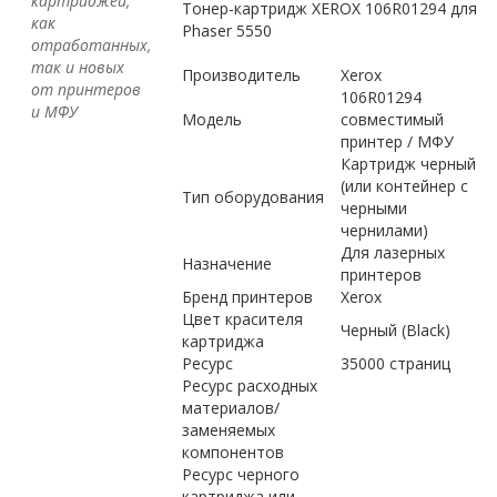
картриджей,
Тонер-картридж XEROX 106R01294 для
как
Phaser 5550
отработанных,
так и новых
Производитель
Xerox
от принтеров
106R01294
и МФУ
Модель
совместимый
принтер / МФУ
Картридж черный
(или контейнер с
Тип оборудования
черными
чернилами)
Для лазерных
Назначение
принтеров
Бренд принтеров
Xerox
Цвет красителя
Черный (Black)
картриджа
Ресурс
35000 страниц
Ресурс расходных
материалов/
заменяемых
компонентов
Ресурс черного
картриджа или