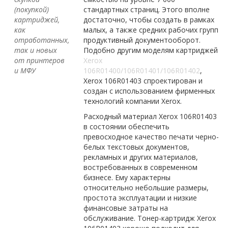
(покупкой)
стандартных страниц. Этого вполне
картриджей,
достаточно, чтобы создать в рамках
как
малых, а также средних рабочих групп
отработанных,
продуктивный документооборот.
так и новых
Подобно другим моделям картриджей
от принтеров
Xerox
и МФУ
106R01400/106R01401/106R01402
,
Xerox 106R01403 спроектирован и
создан с использованием фирменных
технологий компании Xerox.
Расходный материал Xerox 106R01403
в состоянии обеспечить
превосходное качество печати черно-
белых текстовых документов,
рекламных и других материалов,
востребованных в современном
бизнесе. Ему характерны
относительно небольшие размеры,
простота эксплуатации и низкие
финансовые затраты на
обслуживание. Тонер-картридж Xerox