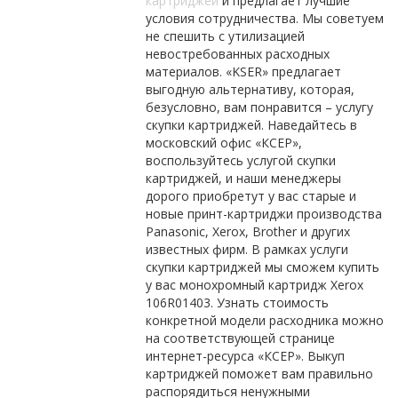
картриджей
и предлагает лучшие
условия сотрудничества. Мы советуем
не спешить с утилизацией
невостребованных расходных
материалов. «KSER» предлагает
выгодную альтернативу, которая,
безусловно, вам понравится – услугу
скупки картриджей. Наведайтесь в
московский офис «КСЕР»,
воспользуйтесь услугой скупки
картриджей, и наши менеджеры
дорого приобретут у вас старые и
новые принт-картриджи производства
Panasonic, Xerox, Brother и других
известных фирм. В рамках услуги
скупки картриджей мы сможем купить
у вас монохромный картридж Xerox
106R01403. Узнать стоимость
конкретной модели расходника можно
на соответствующей странице
интернет-ресурса «КСЕР». Выкуп
картриджей поможет вам правильно
распорядиться ненужными