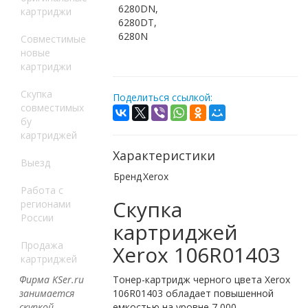
6280DN,
картриджи
6280DT,
6280N
Совместимые
новые
картриджи
Скупка
Поделиться ссылкой:
совместимых
бу
картриджей
Характеристики
Выезд
Бренд
Xerox
Работа с
Скупка
регионами
России
картриджей
Продажа
Xerox 106R01403
картриджей
Фирма KSer.ru
Тонер-картридж черного цвета Xerox
занимается
106R01403 обладает повышенной
скупкой
емкостью на уровне 7 000