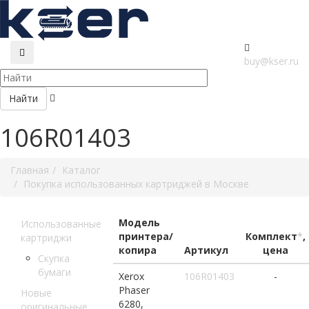
buy@kser.ru
Найти
106R01403
Главная
Каталог
Покупка использованных картриджей в Москве
Модель
Использованные
принтера/
Комплект
*
,
картриджи
копира
Артикул
цена
Скупка
бумаги
Xerox
106R01403
-
Phaser
Новые
6280,
оригинальные