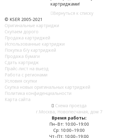
картриджами!
Вернуться к списку
© KSER 2005-2021
Оригинальные картриджи
Скупаем дорого
Продажа картриджей
Использованные картриджи
Покупка б/у картриджей
Продажа бумаги
Сдать картридж
Прайс-лист на выезд
Работа с регионами
Условия скупки
Скупка новых оригинальных картриджей
Политика конфиденциальности
Карта сайта
Схема проезда
г.Москва, Новопесчаная, дом 7
Время работы:
Пн–Вт: 10:00–19:00
Ср: 10:00–19:00
Чт–Пт: 10:00–19:00