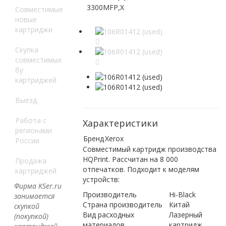
3300MFP,X
Совместимые
новые
картриджи
Скупка
совместимых
бу
картриджей
Выезд
Работа с
Характеристики
регионами
Бренд
Xerox
России
Совместимый картридж производства
HQPrint. Рассчитан на 8 000
Продажа
отпечатков. Подходит к моделям
картриджей
устройств:
Фирма KSer.ru
Производитель
Hi-Black
занимается
Страна производитель
Китай
скупкой
Вид расходных
Лазерный
(покупкой)
материалов
картридж