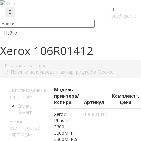
buy@kser.ru
Найти
Xerox 106R01412
Главная
Каталог
Покупка использованных картриджей в Москве
Модель
Использованные
принтера/
Комплект
*
,
картриджи
копира
Артикул
цена
Скупка
бумаги
Xerox
106R01412
-
Phaser
Новые
3300,
оригинальные
3300MFP,
картриджи
3300MFP,S,