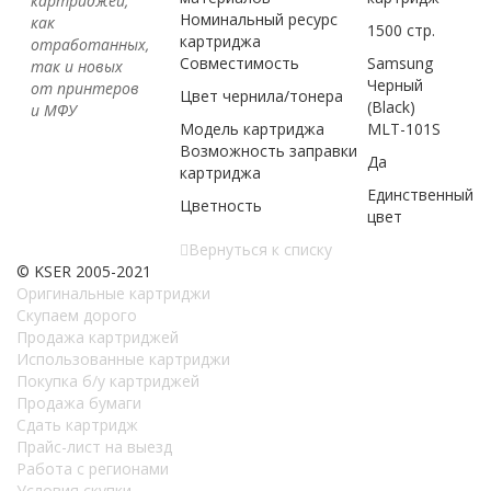
картриджей,
Номинальный ресурс
как
1500 стр.
картриджа
отработанных,
Совместимость
Samsung
так и новых
Черный
от принтеров
Цвет чернила/тонера
(Black)
и МФУ
Модель картриджа
MLT-101S
Возможность заправки
Да
картриджа
Единственный
Цветность
цвет
Вернуться к списку
© KSER 2005-2021
Оригинальные картриджи
Скупаем дорого
Продажа картриджей
Использованные картриджи
Покупка б/у картриджей
Продажа бумаги
Сдать картридж
Прайс-лист на выезд
Работа с регионами
Условия скупки