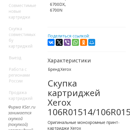
6700DX,
Совместимые
6700N
новые
картриджи
Скупка
совместимых
Поделиться ссылкой:
бу
картриджей
Выезд
Характеристики
Работа с
Бренд
Xerox
регионами
Скупка
России
картриджей
Продажа
картриджей
Xerox
Фирма KSer.ru
106R01514/106R01
занимается
скупкой
Оригинальные монохромные принт-
(покупкой)
картриджи Xerox