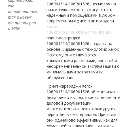
картриджей,
106R01514/106R01526, несмотря на
как
различную емкость, смогут стать
отработанных,
надежными помощниками в любом
так и новых
современном офисе. Как и модели
от принтеров
Xerox
и МФУ
106R01463/106R01464/106R01465
,
принт-картриджи
106R01514/106R01526 созданы на
основе фирменных технологий Xerox.
Поэтому они отличаются
компактными размерами, простой и
необременительной эксплуатацией с
минимальными затратами на
обслуживание.
Принт-картриджи Xerox
106R01514/106R01526 обеспечивают
безупречно высокое качество печати
деловой документации,
маркетинговых и некоторых других
черно-белых материалов. При этом
они одинаково эффективны, как для
домашней эксплуатации, так и для