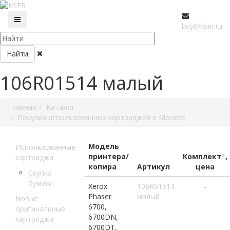
buy@kser.ru
Найти
106R01514 малый
Главная
Каталог
Покупка использованных картриджей в Москве
Модель
Использованные
принтера/
Комплект
*
,
картриджи
копира
Артикул
цена
Скупка
бумаги
Xerox
106R01514
-
Phaser
малый
Новые
6700,
оригинальные
6700DN,
картриджи
6700DT,