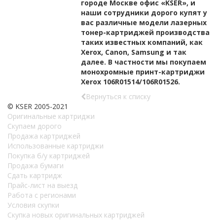
городе Москве офис «KSER», и
наши сотрудники дорого купят у
вас различные модели лазерных
тонер-картриджей производства
таких известных компаний, как
Xerox, Canon, Samsung и так
далее. В частности мы покупаем
монохромные принт-картриджи
Xerox 106R01514/106R01526.
Вернуться к списку
© KSER 2005-2021
Оригинальные картриджи
Скупаем дорого
Продажа картриджей
Использованные картриджи
Покупка б/у картриджей
Продажа бумаги
Сдать картридж
Прайс-лист на выезд
Работа с регионами
Условия скупки
Скупка новых оригинальных картриджей