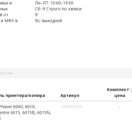
овых и
Пн–ПТ: 10:00–19:00
нных
Сб: !!! Строго по записи
й от
!!!
 и МФУ в
Вс: выходной
Москве
Комплект
*
ь принтера/копира
Артикул
цена
Phaser 6000, 6010;
106R01634
-
ntre 6015, 6015B, 6015N,
I