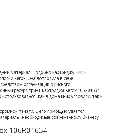
одный материал. Подобно картриджу
Xerox
логий Xerox. Она воплотила в себе
 средством организации офисного
онный ресурс принт-картриджа Xerox 106R01634
 использоваться, как в домашних условиях, так и
хромной печати. С его помощью удается
материалы, необходимые современному бизнесу.
rox 106R01634