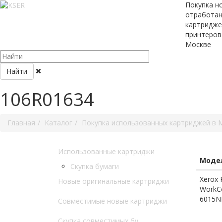
Покупка н
отработа
картридже
принтеров
Москве
Найти
106R01634
Главная
Каталог
Покупка использованных картриджей в 
Использованные картриджи
Модел
Скупка бумаги
Xerox 
Новые оригинальные картриджи
WorkCe
6015N
Совместимые новые картриджи
Скупка совместимых бу