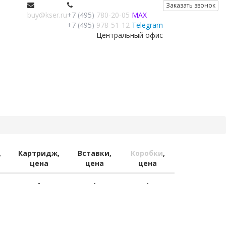
Заказать звонок
buy@kser.ru
+7 (495)
780-20-05
MAX
+7 (495)
978-51-12
Telegram
Центральный офис
,
Картридж,
Вставки,
Коробки
,
цена
цена
цена
-
-
-