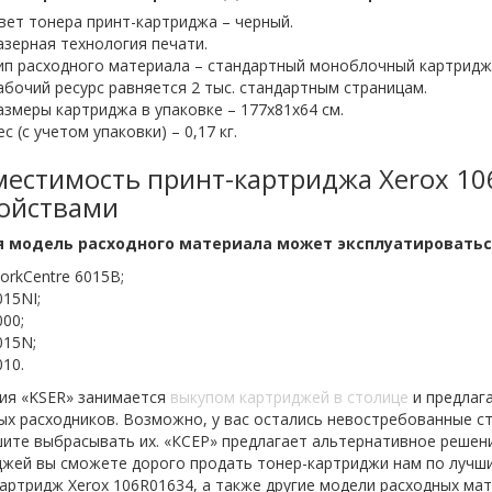
вет тонера принт-картриджа – черный.
азерная технология печати.
ип расходного материала – стандартный моноблочный картридж
абочий ресурс равняется 2 тыс. стандартным страницам.
азмеры картриджа в упаковке – 177х81х64 см.
с (с учетом упаковки) – 0,17 кг.
естимость принт-картриджа Xerox 10
ройствами
 модель расходного материала может эксплуатировать
orkCentre 6015B;
015NI;
000;
015N;
010.
ия «KSER» занимается
выкупом картриджей в столице
и предлага
х расходников. Возможно, у вас остались невостребованные ст
ите выбрасывать их. «КСЕР» предлагает альтернативное решение 
джей вы сможете дорого продать тонер-картриджи нам по лучши
артридж Xerox 106R01634, а также другие модели расходных ма