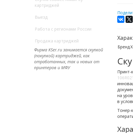
картриджей
Поделит
Выезд
Работа с регионами России
Харак
Продажа картриджей
Бренд
X
Фирма KSer.ru занимается скупкой
(покупкой) картриджей, как
Ску
отработанных, так и новых от
принтеров и МФУ
Принт-
106R02
иннова
докуме
на уров
в услов
Тонер-
операт
Хара