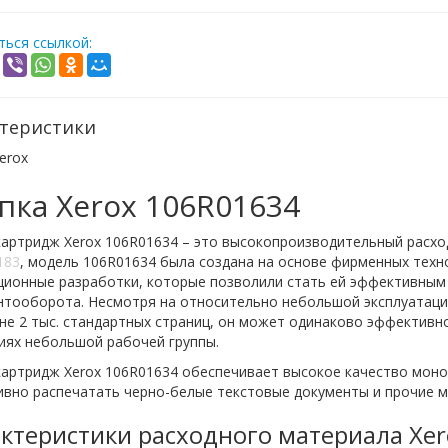
ься ссылкой:
теристики
erox
пка Xerox 106R01634
картридж Xerox 106R01634 – это высокопроизводительный расх
183
, модель 106R01634 была создана на основе фирменных техно
ционные разработки, которые позволили стать ей эффективным
нтооборота. Несмотря на относительно небольшой эксплуатаци
не 2 тыс. стандартных страниц, он может одинаково эффективно
иях небольшой рабочей группы.
картридж Xerox 106R01634 обеспечивает высокое качество моно
ивно распечатать черно-белые текстовые документы и прочие 
ктеристики расходного материала Xe