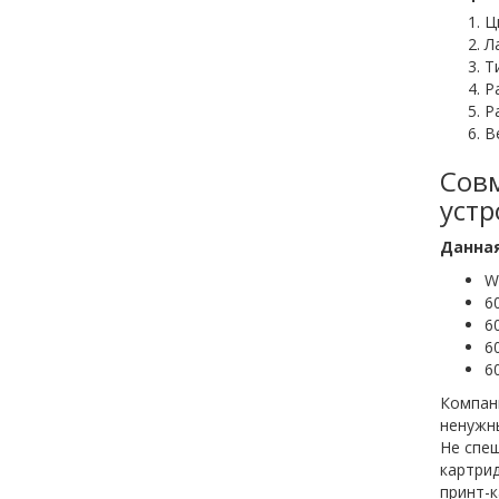
Ц
Л
Т
Р
Р
Ве
Совм
уст
Данная
W
6
6
6
6
Компан
ненужны
Не спеш
картри
принт-к