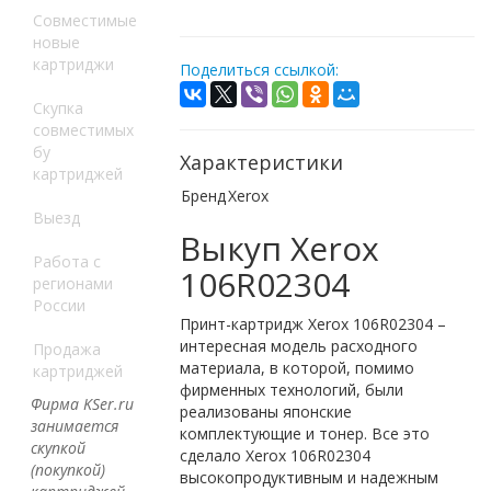
Совместимые
новые
картриджи
Поделиться ссылкой:
Скупка
совместимых
бу
Характеристики
картриджей
Бренд
Xerox
Выезд
Выкуп Xerox
Работа с
106R02304
регионами
России
Принт-картридж Xerox 106R02304 –
интересная модель расходного
Продажа
материала, в которой, помимо
картриджей
фирменных технологий, были
Фирма KSer.ru
реализованы японские
занимается
комплектующие и тонер. Все это
скупкой
сделало Xerox 106R02304
(покупкой)
высокопродуктивным и надежным