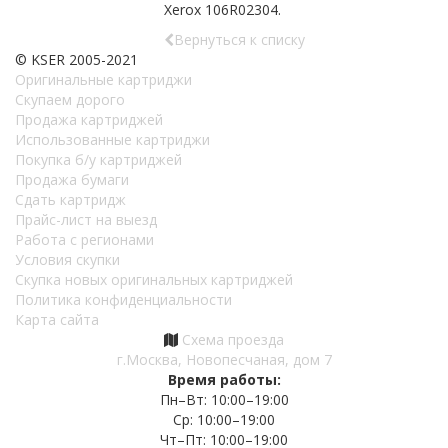
Xerox 106R02304.
Вернуться к списку
© KSER 2005-2021
Оригинальные картриджи
Скупаем дорого
Продажа картриджей
Использованные картриджи
Покупка б/у картриджей
Продажа бумаги
Сдать картридж
Прайс-лист на выезд
Работа с регионами
Условия скупки
Скупка новых оригинальных картриджей
Политика конфиденциальности
Карта сайта
Схема проезда
г.Москва, Новопесчаная, дом 7
Время работы:
Пн–Вт: 10:00–19:00
Ср: 10:00–19:00
Чт–Пт: 10:00–19:00