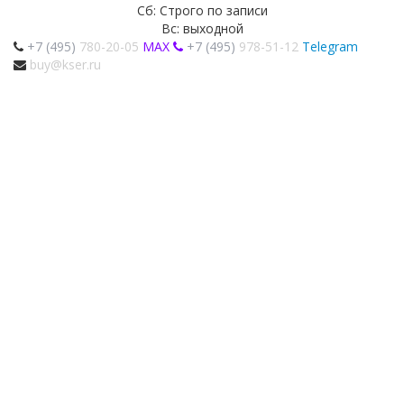
Сб: Строго по записи
Вс: выходной
+7 (495)
780-20-05
MAX
+7 (495)
978-51-12
Telegram
buy@kser.ru