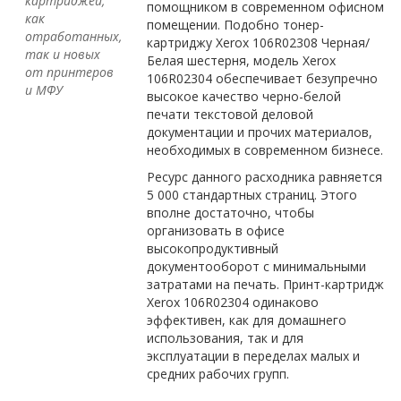
картриджей,
помощником в современном офисном
как
помещении. Подобно тонер-
отработанных,
картриджу Xerox 106R02308 Черная/
так и новых
Белая шестерня, модель Xerox
от принтеров
106R02304 обеспечивает безупречно
и МФУ
высокое качество черно-белой
печати текстовой деловой
документации и прочих материалов,
необходимых в современном бизнесе.
Ресурс данного расходника равняется
5 000 стандартных страниц. Этого
вполне достаточно, чтобы
организовать в офисе
высокопродуктивный
документооборот с минимальными
затратами на печать. Принт-картридж
Xerox 106R02304 одинаково
эффективен, как для домашнего
использования, так и для
эксплуатации в переделах малых и
средних рабочих групп.