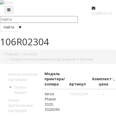
buy@kser.ru
Найти
106R02304
Главная
Каталог
Покупка использованных картриджей в Москве
Модель
Использованные
принтера/
Комплект
*
,
картриджи
копира
Артикул
цена
Скупка
бумаги
Xerox
106R02304
-
Phaser
Новые
3320,
оригинальные
3320DNI
картриджи