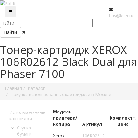
buy@kser.ru
Найти
Тонер-картридж XEROX
106R02612 Black Dual для
Phaser 7100
Главная
Каталог
Покупка использованных картриджей в Москве
Модель
Использованные
принтера/
Комплект
*
,
картриджи
копира
Артикул
цена
Скупка
бумаги
Xerox
106R02612
-