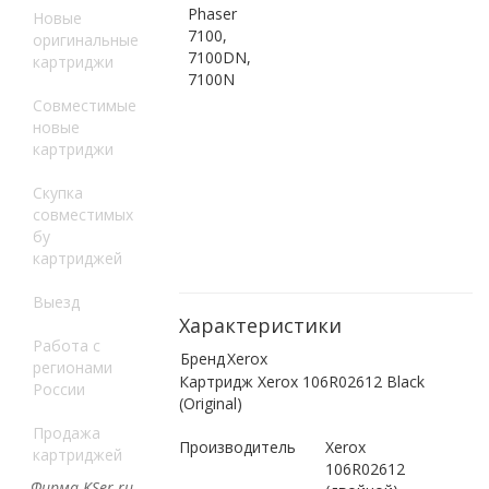
Phaser
Новые
7100,
оригинальные
7100DN,
картриджи
7100N
Совместимые
новые
картриджи
Скупка
совместимых
бу
картриджей
Выезд
Характеристики
Работа с
Бренд
Xerox
регионами
Картридж Xerox 106R02612 Black
России
(Original)
Продажа
Производитель
Xerox
картриджей
106R02612
Фирма KSer.ru