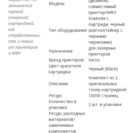
(двойной)
Модель
занимается
совместимый
скупкой
принтер/МФУ
(покупкой)
Комплект,
картриджей,
Картридж черный
как
Тип оборудования
(или контейнер с
отработанных,
черными
так и новых
чернилами)
от принтеров
для лазерных
Назначение
и МФУ
принтеров
Бренд принтеров
Xerox
Цвет красителя
Черный (Black)
картриджа
Комплект из 2
Описание
оригинальных
тонер-картриджей
Ресурс
10000 страниц
Количество в
2 шт. в упаковке
упаковке
Ресурс расходных
материалов/
заменяемых
компонентов