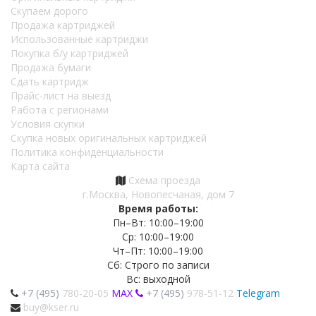
Скупаем дорого
Продажа картриджей
Использованные картриджи
Покупка б/у картриджей
Продажа бумаги
Сдать картридж
Прайс-лист на выезд
Работа с регионами
Условия скупки
Скупка новых оригинальных картриджей
Политика конфиденциальности
Карта сайта
Схема проезда
г.Москва, Новопесчаная, дом 7
Время работы:
Пн–Вт: 10:00–19:00
Ср: 10:00–19:00
Чт–Пт: 10:00–19:00
Сб: Строго по записи
Вс: выходной
+7 (495)
780-20-05
MAX
+7 (495)
978-51-12
Telegram
buy@kser.ru