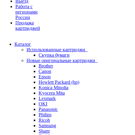
Выезд
Работа с
регионами
России
Продажа
картриджей
Каталог
Использованные картриджи
Скупка бумаги
Новые оригинальные картриджи
Brother
Canon
Epson
Hewlett Packard (hp)
Konica Minolta
Kyocera Mita
Lexmark
OKI
Panasonic
Philips
Ricoh
Samsung
Sharp