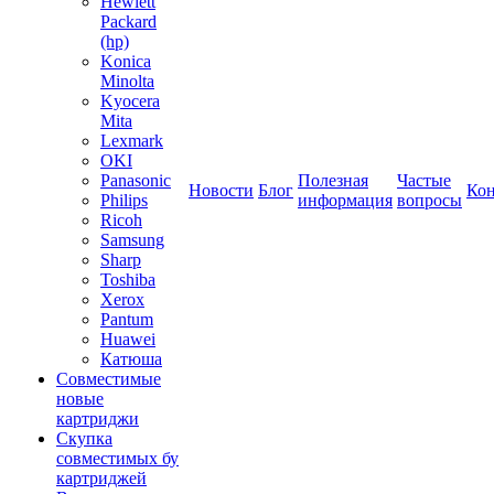
Hewlett
Packard
(hp)
Konica
Minolta
Kyocera
Mita
Lexmark
OKI
Panasonic
Полезная
Частые
Новости
Блог
Ко
Philips
информация
вопросы
Ricoh
Samsung
Sharp
Toshiba
Xerox
Pantum
Huawei
Катюша
Совместимые
новые
картриджи
Скупка
совместимых бу
картриджей