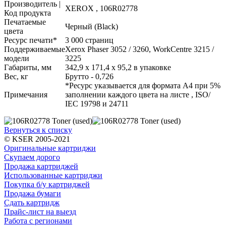
Производитель |
XEROX , 106R02778
Код продукта
Печатаемые
Черный (Black)
цвета
Ресурс печати*
3 000 страниц
Поддерживаемые
Xerox Phaser 3052 / 3260, WorkCentre 3215 /
модели
3225
Габариты, мм
342,9 х 171,4 х 95,2 в упаковке
Вес, кг
Брутто - 0,726
*Ресурс указывается для формата A4 при 5%
Примечания
заполнении каждого цвета на листе , ISO/
IEC 19798 и 24711
Вернуться к списку
© KSER 2005-2021
Оригинальные картриджи
Скупаем дорого
Продажа картриджей
Использованные картриджи
Покупка б/у картриджей
Продажа бумаги
Сдать картридж
Прайс-лист на выезд
Работа с регионами