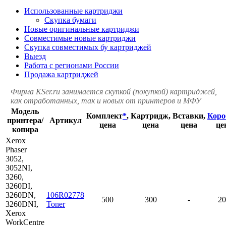
Использованные картриджи
Скупка бумаги
Новые оригинальные картриджи
Совместимые новые картриджи
Скупка совместимых бу картриджей
Выезд
Работа с регионами России
Продажа картриджей
Фирма KSer.ru занимается скупкой (покупкой) картриджей,
как отработанных, так и новых от принтеров и МФУ
Модель
Комплект
*
,
Картридж,
Вставки,
Коро
принтера/
Артикул
цена
цена
цена
це
копира
Xerox
Phaser
3052,
3052NI,
3260,
3260DI,
3260DN,
106R02778
500
300
-
20
3260DNI,
Toner
Xerox
WorkCentre