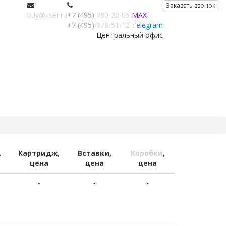
Заказать звонок
buy@kser.ru
+7 (495)
780-20-05
MAX
+7 (495)
978-51-12
Telegram
Центральный офис
,
Картридж,
Вставки,
Коробки
,
цена
цена
цена
-
-
-