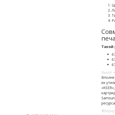
Ц
Л
Т
Р
Совм
печа
Такой 
6
6
6
Выкуп н
Вполне
их утил
«KSER»,
картрид
Samsung
ресурса
Верну