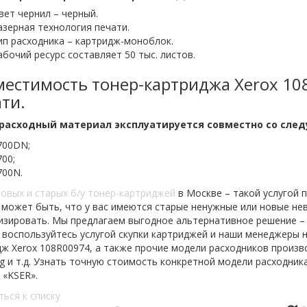
вет чернил – черный.
азерная технология печати.
ип расходника – картридж-моноблок.
абочий ресурс составляет 50 тыс. листов.
естимость тонер-картриджа Xerox 10
ти.
расходный материал эксплуатируется совместно со след
700DN;
700;
700N.
овых и старых б/у тонер-картриджей
в Москве – такой услугой 
 может быть, что у вас имеются старые ненужные или новые не
изировать. Мы предлагаем выгодное альтернативное решение – 
 воспользуйтесь услугой скупки картриджей и наши менеджеры н
ж Xerox 108R00974, а также прочие модели расходников произво
 и т.д. Узнать точную стоимость конкретной модели расходни
 «KSER».
ться к списку