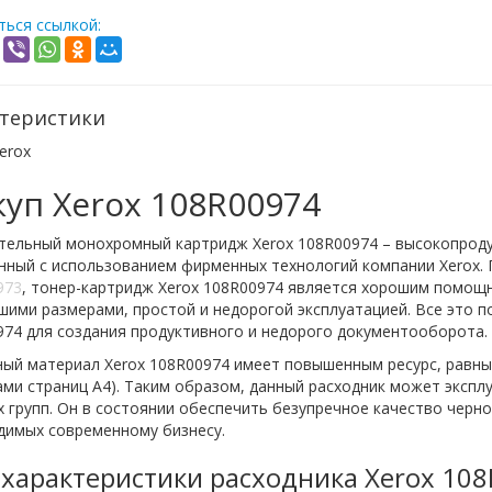
ься ссылкой:
теристики
erox
уп Xerox 108R00974
тельный монохромный картридж Xerox 108R00974 – высокопроду
анный с использованием фирменных технологий компании Xerox
973
, тонер-картридж Xerox 108R00974 является хорошим помощ
ими размерами, простой и недорогой эксплуатацией. Все это п
974 для создания продуктивного и недорого документооборота.
ый материал Xerox 108R00974 имеет повышенным ресурс, равны
ми страниц А4). Таким образом, данный расходник может эксплу
 групп. Он в состоянии обеспечить безупречное качество черно
димых современному бизнесу.
 характеристики расходника Xerox 10