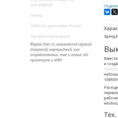
картриджей
Поделит
Выезд
Работа с регионами России
Харак
Продажа картриджей
Бренд
X
Фирма KSer.ru занимается скупкой
Вык
(покупкой) картриджей, как
отработанных, так и новых от
Вмести
принтеров и МФУ
и созд
108R00
небольш
108R00
Расходн
чернила
рабочих
необхо
Тех.