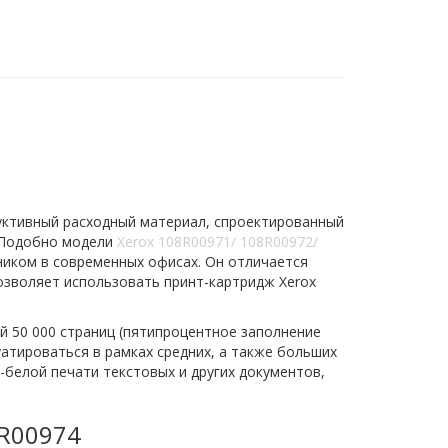
ктивный расходный материал, спроектированный
. Подобно модели
Xerox 108R00971/ 108R00972/
ником в современных офисах. Он отличается
озволяет использовать принт-картридж Xerox
й 50 000 страниц (пятипроцентное заполнение
атироваться в рамках средних, а также больших
-белой печати текстовых и других документов,
8R00974