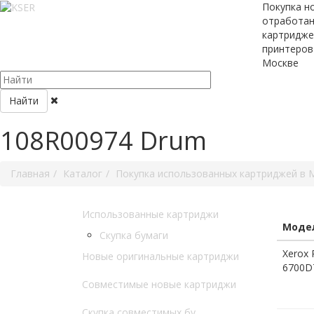
Покупка н
отработа
картридже
принтеров
Москве
Найти
108R00974 Drum
Главная
Каталог
Покупка использованных картриджей в 
Использованные картриджи
Модел
Скупка бумаги
Xerox 
Новые оригинальные картриджи
6700D
Совместимые новые картриджи
Скупка совместимых бу