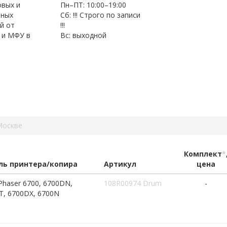
овых и
Пн–ПТ: 10:00–19:00
нных
Сб: !!! Строго по записи
й от
!!!
 и МФУ в
Вс: выходной
Москве
Комплект
*
ь принтера/копира
Артикул
цена
Phaser 6700, 6700DN,
108R00974 Drum
-
T, 6700DX, 6700N