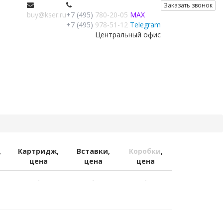
Заказать звонок
buy@kser.ru
+7 (495)
780-20-05
MAX
+7 (495)
978-51-12
Telegram
Центральный офис
,
Картридж,
Вставки,
Коробки
,
цена
цена
цена
-
-
-