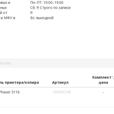
овых и
Пн–ПТ: 10:00–19:00
нных
Сб: !!! Строго по записи
й от
!!!
 и МФУ в
Вс: выходной
Москве
Комплект
*
ь принтера/копира
Артикул
цена
Phaser 3116
109R00748
-