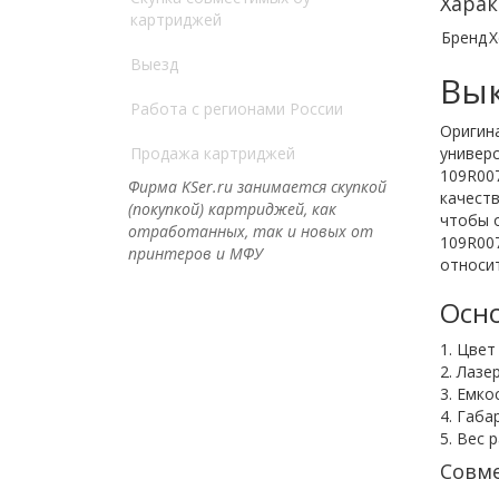
Харак
картриджей
Бренд
X
Выезд
Вык
Работа с регионами России
Оригина
Продажа картриджей
универс
109R00
Фирма KSer.ru занимается скупкой
качеств
(покупкой) картриджей, как
чтобы о
отработанных, так и новых от
109R007
принтеров и МФУ
относит
Осно
1. Цвет
2. Лазе
3. Емко
4. Габа
5. Вес р
Совме