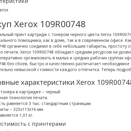
теристики
erox
уп Xerox 109R00748
льный принт-картридж с тонером черного цвета Xerox 109R007
ального помощника, как в доме, так и в современном офисе. Ка
748 органично соединил в себе небольшие габариты, простоту 
о печати. Xerox 109R00748 обладает средним ресурсом на уровн
перативно организовать в малых и средних рабочих группах э
48 без сбоев, быстро и качественно распечатает необходимое
ельно невысокой стоимости каждого отпечатка. Теперь подроб
вные характеристики Xerox 109R0074
 тонера в картридже – черный.
рная технология печати.
сть равняется 3 тыс. стандартным страницам.
риты – 325х113х16 мм.
авняется 1,01 кг.
стимость с принтерами