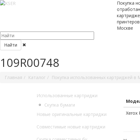
Покупка н
отработа
картридже
принтеров
Москве
Найти
109R00748
Главная
Каталог
Покупка использованных картриджей в 
Использованные картриджи
Модел
Скупка бумаги
Xerox 
Новые оригинальные картриджи
Совместимые новые картриджи
Скупка совместимых бу