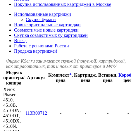
Покупка использованных картриджей в Москве
Использованные картриджи
Скупка бумаги
Новые оригинальные картриджи
Совместимые новые картриджи
Скупка совместимых бу картриджей
Выезд
Работа с регионами России
Продажа картриджей
Фирма KSer.ru занимается скупкой (покупкой) картриджей,
как отработанных, так и новых от принтеров и МФУ
Модель
Комплект
*
,
Картридж,
Вставки,
Коро
принтера/
Артикул
цена
цена
цена
цен
копира
Xerox
Phaser
4510,
4510B,
4510DN,
113R00712
-
-
-
-
4510DT,
4510DX,
4510N,