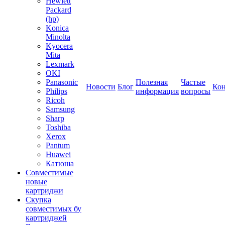
Hewlett
Packard
(hp)
Konica
Minolta
Kyocera
Mita
Lexmark
OKI
Panasonic
Полезная
Частые
Новости
Блог
Ко
Philips
информация
вопросы
Ricoh
Samsung
Sharp
Toshiba
Xerox
Pantum
Huawei
Катюша
Совместимые
новые
картриджи
Скупка
совместимых бу
картриджей