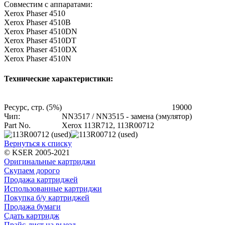
Совместим с аппаратами:
Xerox Phaser 4510
Xerox Phaser 4510B
Xerox Phaser 4510DN
Xerox Phaser 4510DT
Xerox Phaser 4510DX
Xerox Phaser 4510N
Технические характеристики:
Ресурс, стр. (5%)
19000
Чип:
NN3517 / NN3515 - замена (эмулятор)
Part No.
Xerox 113R712, 113R00712
Вернуться к списку
© KSER 2005-2021
Оригинальные картриджи
Скупаем дорого
Продажа картриджей
Использованные картриджи
Покупка б/у картриджей
Продажа бумаги
Сдать картридж
Прайс-лист на выезд