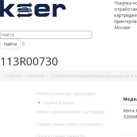
Покупка н
отработа
картридже
принтеров
Москве
Найти
113R00730
Главная
Каталог
Покупка использованных картриджей в 
Использованные картриджи
Модел
Скупка бумаги
Xerox 
Новые оригинальные картриджи
3200M
Совместимые новые картриджи
Скупка совместимых бу