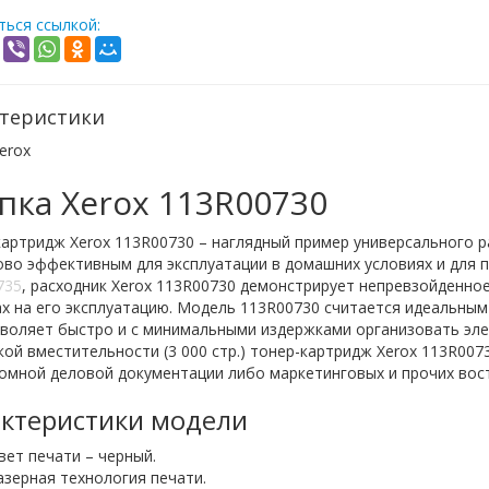
ься ссылкой:
теристики
erox
пка Xerox 113R00730
артридж Xerox 113R00730 – наглядный пример универсального р
ово эффективным для эксплуатации в домашних условиях и для 
735
, расходник Xerox 113R00730 демонстрирует непревзойденно
х на его эксплуатацию. Модель 113R00730 считается идеальным
зволяет быстро и с минимальными издержками организовать эл
ой вместительности (3 000 стр.) тонер-картридж Xerox 113R00
омной деловой документации либо маркетинговых и прочих вос
ктеристики модели
вет печати – черный.
азерная технология печати.