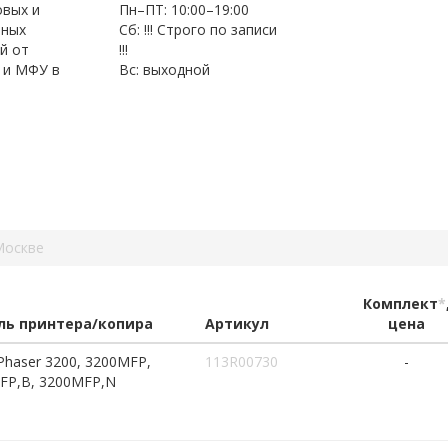
овых и
Пн–ПТ: 10:00–19:00
нных
Сб: !!! Строго по записи
й от
!!!
 и МФУ в
Вс: выходной
Москве
Комплект
*
ь принтера/копира
Артикул
цена
Phaser 3200, 3200MFP,
113R00730
-
FP,B, 3200MFP,N