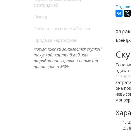
картриджей
Поделит
Выезд
Работа с регионами России
Харак
Продажа картриджей
Бренд
X
Фирма KSer.ru занимается скупкой
Ску
(покупкой) картриджей, как
отработанных, так и новых от
Тонер-к
принтеров и МФУ
одинак
113R00
затрата
она по
невысок
монохр
Хара
Ц
Л