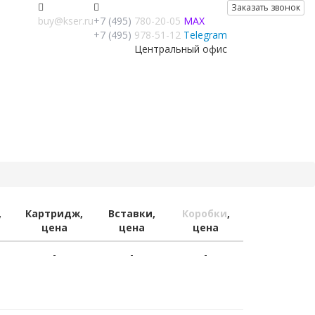
Заказать звонок
buy@kser.ru
+7 (495)
780-20-05
MAX
+7 (495)
978-51-12
Telegram
Центральный офис
,
Картридж,
Вставки,
Коробки
,
цена
цена
цена
-
-
-