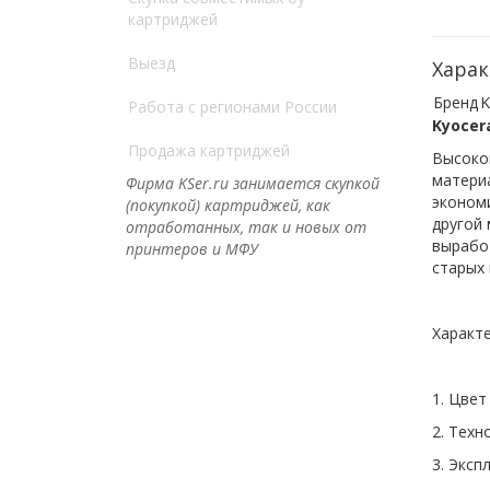
картриджей
Выезд
Харак
Бренд
K
Работа с регионами России
Kyocer
Продажа картриджей
Высоко
материа
Фирма KSer.ru занимается скупкой
эконом
(покупкой) картриджей, как
другой
отработанных, так и новых от
выработ
принтеров и МФУ
старых 
Характ
1. Цвет
2. Техн
3. Эксп