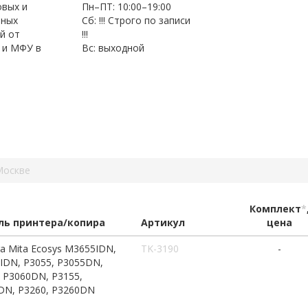
овых и
Пн–ПТ: 10:00–19:00
нных
Сб: !!! Строго по записи
й от
!!!
 и МФУ в
Вс: выходной
Москве
Комплект
*
ь принтера/копира
Артикул
цена
a Mita Ecosys M3655IDN,
TK-3190
-
IDN, P3055, P3055DN,
 P3060DN, P3155,
DN, P3260, P3260DN