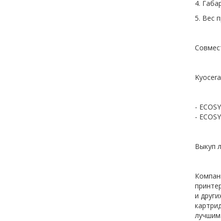
4. Габа
5. Вес 
Совмес
Kyocera
- ECOSY
-
ECOSY
Выкуп 
Компа
принте
и други
картри
лучшим 