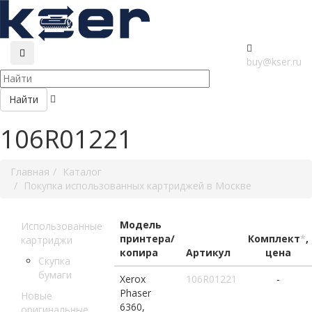
buy@kser.ru
Найти
106R01221
Главная
Каталог
Покупка использованных картриджей в Москве
Модель
Использованные
принтера/
Комплект
*
,
картриджи
копира
Артикул
цена
Скупка
бумаги
Xerox
106R01221
-
Phaser
Новые
6360,
оригинальные