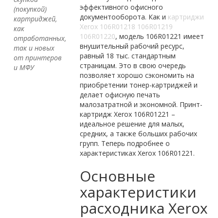
эффективного офисного
(покупкой)
документооборота. Как и
картриджи
картриджей,
Xerox 106R01218 106R01219
как
106R01220
, модель 106R01221 имеет
отработанных,
внушительный рабочий ресурс,
так и новых
равный 18 тыс. стандартным
от принтеров
страницам. Это в свою очередь
и МФУ
позволяет хорошо сэкономить на
приобретении тонер-картриджей и
делает офисную печать
малозатратной и экономной. Принт-
картридж Xerox 106R01221 –
идеальное решение для малых,
средних, а также больших рабочих
групп. Теперь подробнее о
характеристиках Xerox 106R01221.
Основные
характеристики
расходника Xerox