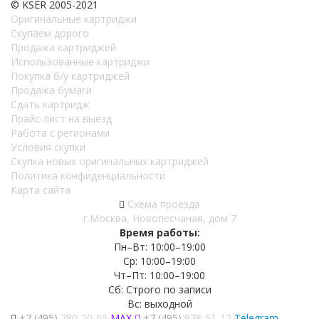
© KSER 2005-2021
Оригинальные картриджи
Скупаем дорого
Продажа картриджей
Использованные картриджи
Покупка б/у картриджей
Продажа бумаги
Сдать картридж
Прайс-лист на выезд
Работа с регионами
Условия скупки
Скупка новых оригинальных картриджей
Политика конфиденциальности
Карта сайта
Схема проезда
г.Москва, Новопесчаная, дом 7
Время работы:
Пн–Вт: 10:00–19:00
Ср: 10:00–19:00
Чт–Пт: 10:00–19:00
Сб: Строго по записи
Вс: выходной
+7 (495)
780-20-05
MAX
+7 (495)
978-51-12
Telegram