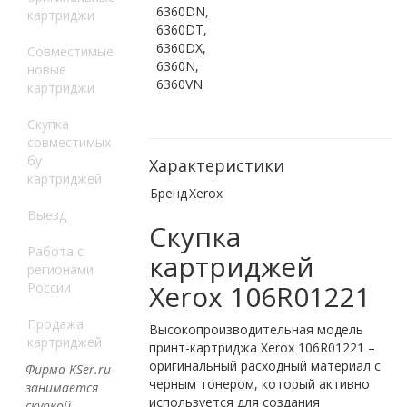
6360DN,
картриджи
6360DT,
6360DX,
Совместимые
6360N,
новые
6360VN
картриджи
Скупка
совместимых
бу
Характеристики
картриджей
Бренд
Xerox
Выезд
Скупка
Работа с
картриджей
регионами
Xerox 106R01221
России
Продажа
Высокопроизводительная модель
картриджей
принт-картриджа Xerox 106R01221 –
оригинальный расходный материал с
Фирма KSer.ru
черным тонером, который активно
занимается
используется для создания
скупкой